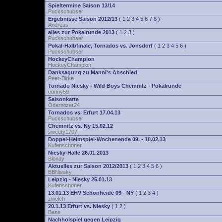
Spieltermine Saison 13/14
Puckschubser
Ergebnisse Saison 2012/13
(
1
2
3
4
5
6
7
8
)
Andreas
alles zur Pokalrunde 2013
(
1
2
3
)
Puckschubser
Pokal-Halbfinale, Tornados vs. Jonsdorf
(
1
2
3
4
5
6
)
Puckschubser
HockeyChampion
HockeyChampion
Danksagung zu Manni's Abschied
Peer-Birke
Tornado Niesky - Wild Boys Chemnitz - Pokalrunde
conny59
Saisonkarte
Ödernitzer24
Tornados vs. Erfurt 17.04.13
Puckschubser
Chemnitz vs. Ny 15.02.12
sweety1707
Doppel-Heimspiel-Wochenende 09. - 10.02.13
Kufenschoner
Niesky-Halle 26.01.2013
Blondy
Aktuelles zur Saison 2012/2013
(
1
2
3
4
5
6
)
BBNiesky
Leipzig - Niesky 25.01.13
Kufenschoner
13.01.13 EHV Schönheide 09 - NY
(
1
2
3
4
)
zwelch
20.1.13 Erfurt vs. Niesky
(
1
2
)
Bane
Nachholspiel gegen Leipzig