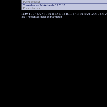
Puckschubser
Tornados vs Schönheide 19.01.13
Puckschubser
Seite:
1
2
3
4
5
6
7
8
9
10
11
12
13
14
15
16
17
18
19
20
21
22
23
24
25
2
alle Themen als gelesen markieren