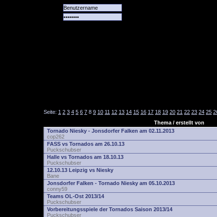
Alle
Das
Forum
Spiele
Team
alle
Tore
Seite:
1
2
3
4
5
6
7
8
9
10
11
12
13
14
15
16
17
18
19
20
21
22
23
24
25
2
Thema / erstellt von
Tornado Niesky - Jonsdorfer Falken am 02.11.2013
cop262
FASS vs Tornados am 26.10.13
Puckschubser
Halle vs Tornados am 18.10.13
Puckschubser
12.10.13 Leipzig vs Niesky
Bane
Jonsdorfer Falken - Tornado Niesky am 05.10.2013
conny59
Teams OL-Ost 2013/14
Puckschubser
Vorbereitungsspiele der Tornados Saison 2013/14
Puckschubser