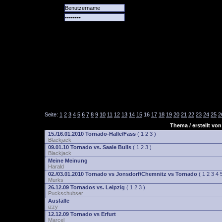
Alle
Das
Forum
Spiele
Team
alle
Tore
Seite:
1
2
3
4
5
6
7
8
9
10
11
12
13
14
15
16
17
18
19
20
21
22
23
24
25
2
Thema / erstellt von
15./16.01.2010 Tornado-Halle/Fass
(
1
2
3
)
Blackjack
09.01.10 Tornado vs. Saale Bulls
(
1
2
3
)
Blackjack
Meine Meinung
Harald
02./03.01.2010 Tornado vs Jonsdorf/Chemnitz vs Tornado
(
1
2
3
4
Murks
26.12.09 Tornados vs. Leipzig
(
1
2
3
)
Puckschubser
Ausfälle
izzy
12.12.09 Tornado vs Erfurt
Marcel