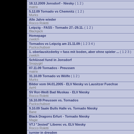
18.12.2009 Jonsdorf - Niesky
(
1
2
)
matrix
5.12.09 Tornado vs Chemnitz
(
1
2
)
Murks
Alle Jahre wieder
Rocco Roletti
Leipzig - FASS - Tornado 27.-29.11.
(
1
2
)
Blackjack
Homepage
zwelch
Tornados vs Leipzig am 21.11.09
(
1
2
3
4
)
Puckschubser
1. oberlausitzderby + fass mit boden, aber ohne spieler ...
(
1
2
3
)
zwelch
Schlüssel fund in Jonsdorf
Snopygirl
07.11.09 Tornados - Preussen
matrix
31.10.09 Tornado vs Wölfe
(
1
2
)
Murks
Bilder vom 04.01.2005 - ELV Niesky vs Lausitzer Fuechse
AeHl
SV Rot-Weiß Bad Muskau - ELV Niesky
Rocco Roletti
16.10.09 Preussen vs. Tornados
Puckschubser
9.10.09 Saale Bulls Halle vs. Tornado Niesky
Bane
Black Dragons Erfurt - Tornado Niesky
Magie
VTJ "Jested" Liberec vs. ELV Niesky
Rocco Roletti
turnier in dresden