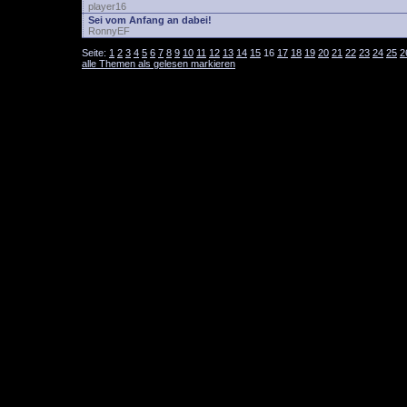
player16
Sei vom Anfang an dabei!
RonnyEF
Seite:
1
2
3
4
5
6
7
8
9
10
11
12
13
14
15
16
17
18
19
20
21
22
23
24
25
2
alle Themen als gelesen markieren