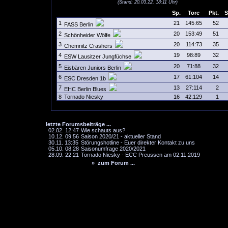
(Stand: 20.03.22, 18:11 Uhr)
Sp.
Tore
Pkt.
S
1
21
145:65
52
FASS Berlin
2
20
153:49
51
Schönheider Wölfe
3
20
114:73
35
Chemnitz Crashers
4
19
98:89
32
ESW Lausitzer Jungfüchse
5
20
71:88
32
Eisbären Juniors Berlin
6
17
61:104
14
ESC Dresden 1b
7
13
27:114
2
EHC Berlin Blues
8
Tornado Niesky
16
42:129
1
letzte Forumsbeiträge ...
02.02. 12:47
Wie schauts aus?
10.12. 09:56
Saison 2020/21 - aktueller Stand
30.11. 13:35
Störungshotline - Euer direkter Kontakt zu uns
05.10. 08:28
Saisonumfrage 2020/2021
28.09. 22:21
Tornado Niesky - ECC Preussen am 02.11.2019
» zum Forum ...