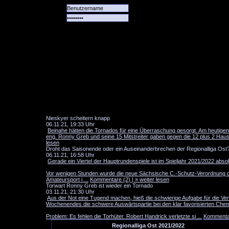
Alle
Das
Forum
Spiele
Team
alle
Tore
Nieskyer scheitern knapp
06.11.21, 19:33 Uhr
Beinahe hätten die Tornados für eine Überraschung gesorgt. Am heutige
eng. Ronny Greb und seine 15 Mitstreiter gaben gegen die 12 plus 2 Haushe
lesen
Droht das Saisonende oder ein Auseinanderbrechen der Regionalliga Ost
06.11.21, 16:58 Uhr
Gerade ein Viertel der Hauptrundenspiele ist im Spieljahr 2021/2022 absol
Vor wenigen Stunden wurde die neue Sächsische C.-Schutz-Verordnung dur
Amateursport i ...
Kommentare (2) | » weiter lesen
Torwart Ronny Greb ist wieder ein Tornado
03.11.21, 21:30 Uhr
Aus der Not eine Tugend machen, hieß die schwierige Aufgabe für die V
Wochenendes die schwere Auswärtspartie bei den klar favorisierten Che
Problem: Es fehlen die Torhüter. Robert Handrick verletzte si ...
Kommentare
Regionalliga Ost 2021/2022