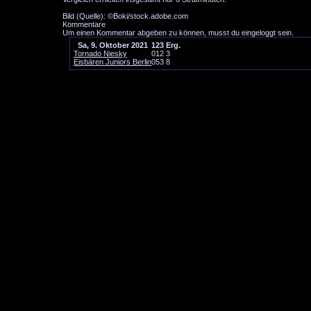
Bild (Quelle): ©Boki/stock.adobe.com
Kommentare
Um einen Kommentar abgeben zu können, musst du eingeloggt sein.
Sa, 9. Oktober 2021
1
2
3
Erg.
Tornado Niesky
0
1
2
3
Eisbären Juniors Berlin
0
5
3
8