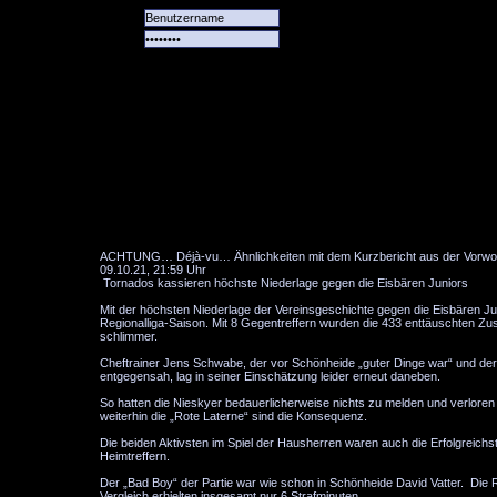
Alle
Das
Forum
Spiele
Team
alle
Tore
ACHTUNG… Déjà-vu… Ähnlichkeiten mit dem Kurzbericht aus der Vorwoche
09.10.21, 21:59 Uhr
Tornados kassieren höchste Niederlage gegen die Eisbären Juniors
Mit der höchsten Niederlage der Vereinsgeschichte gegen die Eisbären Ju
Regionalliga-Saison. Mit 8 Gegentreffern wurden die 433 enttäuschten Z
schlimmer.
Cheftrainer Jens Schwabe, der vor Schönheide „guter Dinge war“ und der h
entgegensah, lag in seiner Einschätzung leider erneut daneben.
So hatten die Nieskyer bedauerlicherweise nichts zu melden und verloren n
weiterhin die „Rote Laterne“ sind die Konsequenz.
Die beiden Aktivsten im Spiel der Hausherren waren auch die Erfolgreichs
Heimtreffern.
Der „Bad Boy“ der Partie war wie schon in Schönheide David Vatter. Die
Vergleich erhielten insgesamt nur 6 Strafminuten.