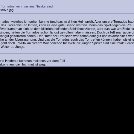
r Tornados wenn sie aus Niesky sind!!!
Tornados, welches ich sehen konnte (und das im dritten Heimspiel). Aber unsere Tornados ha
ch das Toreschießen lernen, kann es eine gute Saison werden. Denn das Spiel gegen die Pr
. Zwar kann man sich an dem kleinlich pfeifenden Schiri hochziehen, aber das war am Ende ni
ingen, hätten die Tornados schon längst getroffen haben müssen. Doch da ließ man ja die d
 nicht gut geschlafen haben. Der Hüter der Preussen war schon echt gut und im Abschluss war
e an der Überraschung. Und das die Tornados auch das Tor treffen können, haben sie ein
, geht doch. Positiv an diesem Wochenende für mich: die jungen Spieler sind eine totale Bere
. Weiter so Jungs.
und Hochmut kommen meistens vor dem Fall....
t gekommen, die Hochmut ist weg.