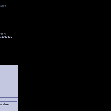
ssum
Tornado
Niesky
ne: 4
: 2060401
r anderen