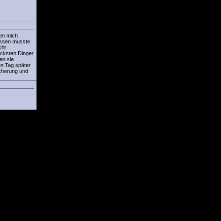
ben mich
eussen musste
cht
icksten Dinger
en sie
en Tag später
icherung und