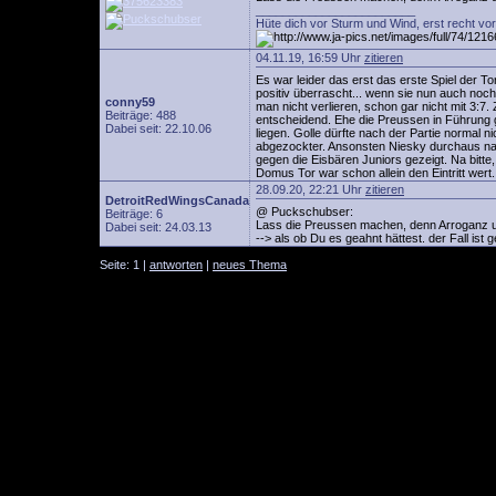
________________________
Hüte dich vor Sturm und Wind, erst recht vo
04.11.19, 16:59 Uhr
zitieren
Es war leider das erst das erste Spiel der 
positiv überrascht... wenn sie nun auch no
conny59
man nicht verlieren, schon gar nicht mit 3:7
Beiträge: 488
entscheidend. Ehe die Preussen in Führung g
Dabei seit: 22.10.06
liegen. Golle dürfte nach der Partie normal
abgezockter. Ansonsten Niesky durchaus nah
gegen die Eisbären Juniors gezeigt. Na bitte
Domus Tor war schon allein den Eintritt wert
28.09.20, 22:21 Uhr
zitieren
DetroitRedWingsCanada
@ Puckschubser:
Beiträge: 6
Lass die Preussen machen, denn Arroganz 
Dabei seit: 24.03.13
--> als ob Du es geahnt hättest. der Fall is
Seite: 1 |
antworten
|
neues Thema