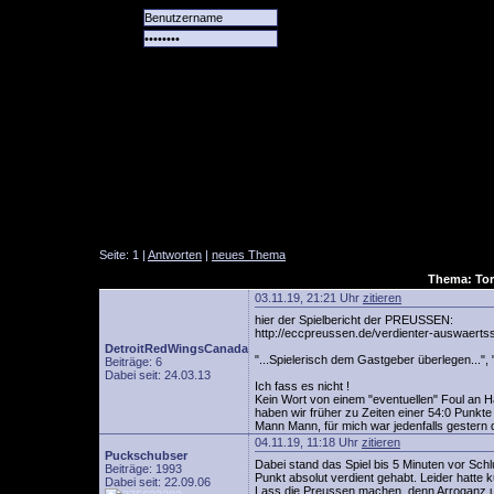
Alle
Das
Forum
Spiele
Team
alle
Tore
Seite: 1 |
Antworten
|
neues Thema
Thema: Tor
03.11.19, 21:21 Uhr
zitieren
hier der Spielbericht der PREUSSEN:
http://eccpreussen.de/verdienter-auswaertss
DetroitRedWingsCanada
"...Spielerisch dem Gastgeber überlegen..."
Beiträge: 6
Dabei seit: 24.03.13
Ich fass es nicht !
Kein Wort von einem "eventuellen" Foul an Ha
haben wir früher zu Zeiten einer 54:0 Punkt
Mann Mann, für mich war jedenfalls gestern 
04.11.19, 11:18 Uhr
zitieren
Puckschubser
Dabei stand das Spiel bis 5 Minuten vor Sch
Beiträge: 1993
Punkt absolut verdient gehabt. Leider hatte 
Dabei seit: 22.09.06
Lass die Preussen machen, denn Arroganz 