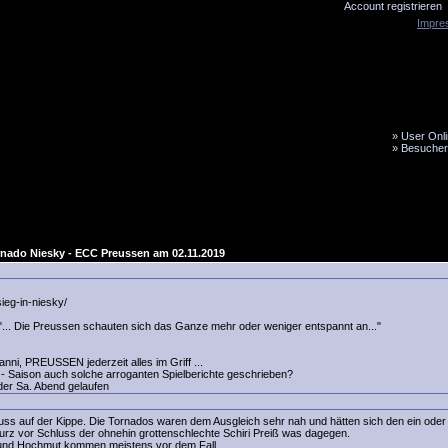
Account registrieren
Impre
»
User Onli
»
Besucher
LiveTicker
Media
Fanbus
nado Niesky - ECC Preussen am 02.11.2019
ieg-in-niesky/
, "... Die Preussen schauten sich das Ganze mehr oder weniger entspannt an..."
nni, PREUSSEN jederzeit alles im Griff ...
e - Saison auch solche arroganten Spielberichte geschrieben?
der Sa. Abend gelaufen
luss auf der Kippe. Die Tornados waren dem Ausgleich sehr nah und hätten sich den ein ode
kurz vor Schluss der ohnehin grottenschlechte Schiri Preiß was dagegen.
und Hochmut kommen meistens vor dem Fall....