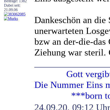
Beiträge: 1382
Dabei seit:
21.09.06
Dankeschön an die S
unerwarteten Losge
bzw an der-die-das 
Ziehung war steril.
________________
Gott vergibt - 
Die Nummer Eins mi
***born to b
24.09.20, 09:12 Uh