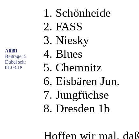
1. Schönheide
2. FASS
3. Niesky
4. Blues
Alfi81
Beiträge: 5
Dabei seit:
5. Chemnitz
01.03.18
6. Eisbären Jun.
7. Jungfüchse
8. Dresden 1b
Hoffen wir mal, daß