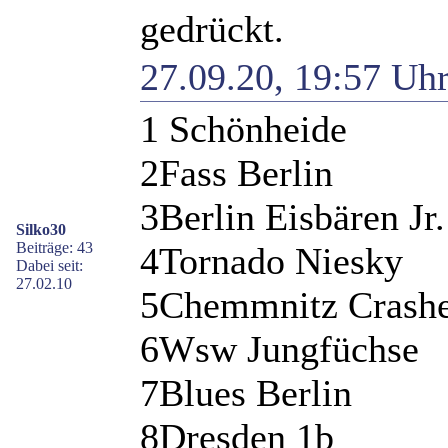
gedrückt.
27.09.20, 19:57 Uh
1 Schönheide
2Fass Berlin
3Berlin Eisbären Jr.
Silko30
Beiträge: 43
4Tornado Niesky
Dabei seit:
27.02.10
5Chemmnitz Crashe
6Wsw Jungfüchse
7Blues Berlin
8Dresden 1b