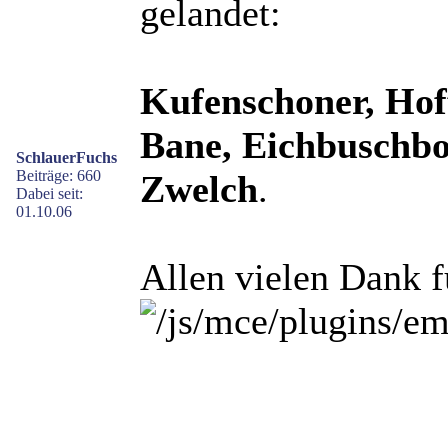
gelandet:
Kufenschoner, Hoff
Bane, Eichbuschb
SchlauerFuchs
Beiträge: 660
Zwelch
.
Dabei seit:
01.10.06
Allen vielen Dank f