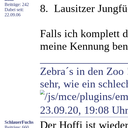
Beiträge: 242
8. Lausitzer Jungf
Dabei seit:
22.09.06
Falls ich komplett d
meine Kennung benu
________________
Zebra´s in den Zoo 
sehr, wie ein schlec
23.09.20, 19:08 Uh
Der Hoffi ist wieder 
SchlauerFuchs
Beiträge: 660