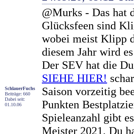
@Murks - Das hat d
Glücksfeen sind Kli
wobei meist Klipp d
diesem Jahr wird es
Der SEV hat die D
SIEHE HIER!
schar
Saison vorzeitig be
SchlauerFuchs
Beiträge: 660
Dabei seit:
Punkten Bestplatzier
01.10.06
Spieleanzahl gibt e
Meister 2021. Du h