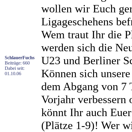
wollen wir Euch ger
Ligageschehens befr
Wem traut Ihr die P
werden sich die Ne
U23 und Berliner S
SchlauerFuchs
Beiträge: 660
Dabei seit:
Können sich unsere 
01.10.06
dem Abgang von 7 
Vorjahr verbessern 
könnt Ihr auch Euer
(Plätze 1-9)! Wer w