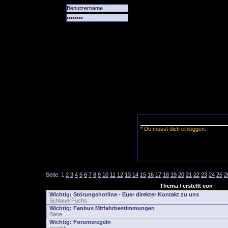
Alle
Das
Forum
Spiele
Team
alle
Tore
* Du musst dich einloggen.
Seite:
1
2
3
4
5
6
7
8
9
10
11
12
13
14
15
16
17
18
19
20
21
22
23
24
25
2
Thema / erstellt von
Wichtig:
Störungshotline - Euer direkter Kontakt zu uns
SchlauerFuchs
Wichtig:
Fanbus Mitfahrbestimmungen
Bane
Wichtig:
Forumsregeln