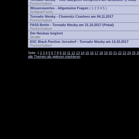
Puckschubser
Wissenswertes - Allgemeine Fragen
(
1
2
3
4
5
)
SchlauerFuchs
Tornado Niesky - Chemnitz Crashers am 04.11.2017
Puckschubser
FASS Berlin - Tornado Niesky am 31.10.2017 (Pokal)
Puckschubser
Der Neubau beginnt
deralte
ESC Black Panther Jonsdorf - Tornado Niesky am 14.10.2017
Puckschubser
Seite:
1
2
3
4
5
6
7
8
9
10
11
12
13
14
15
16
17
18
19
20
21
22
23
24
25
2
alle Themen als gelesen markieren