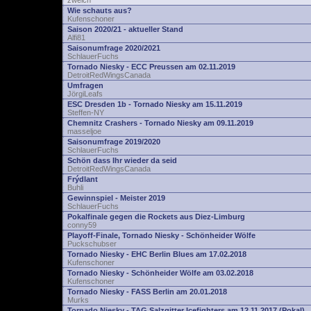
zwelch
Wie schauts aus?
Kufenschoner
Saison 2020/21 - aktueller Stand
Alfi81
Saisonumfrage 2020/2021
SchlauerFuchs
Tornado Niesky - ECC Preussen am 02.11.2019
DetroitRedWingsCanada
Umfragen
JörgiLeafs
ESC Dresden 1b - Tornado Niesky am 15.11.2019
Steffen-NY
Chemnitz Crashers - Tornado Niesky am 09.11.2019
masseljoe
Saisonumfrage 2019/2020
SchlauerFuchs
Schön dass Ihr wieder da seid
DetroitRedWingsCanada
Frýdlant
Buhli
Gewinnspiel - Meister 2019
SchlauerFuchs
Pokalfinale gegen die Rockets aus Diez-Limburg
conny59
Playoff-Finale, Tornado Niesky - Schönheider Wölfe
Puckschubser
Tornado Niesky - EHC Berlin Blues am 17.02.2018
Kufenschoner
Tornado Niesky - Schönheider Wölfe am 03.02.2018
Kufenschoner
Tornado Niesky - FASS Berlin am 20.01.2018
Murks
Tornado Niesky - TAG Salzgitter Icefighters am 12.11.2017 (Pokal)