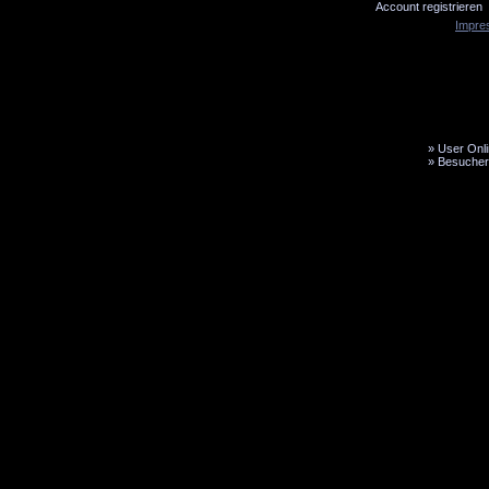
Account registrieren
Impre
»
User Onli
»
Besucher
LiveTicker
Media
Fanbus