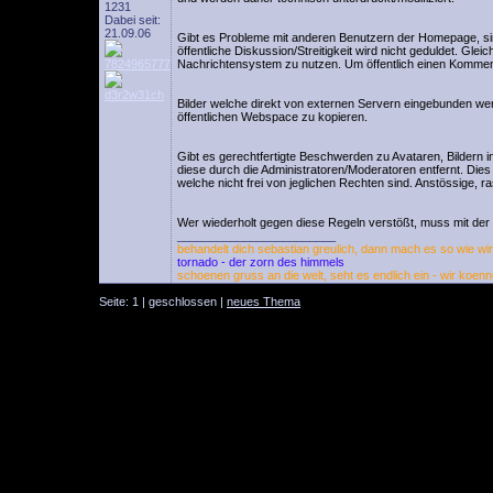
1231
Dabei seit:
21.09.06
Gibt es Probleme mit anderen Benutzern der Homepage, si
öffentliche Diskussion/Streitigkeit wird nicht geduldet. Glei
Nachrichtensystem zu nutzen. Um öffentlich einen Kommentar
Bilder welche direkt von externen Servern eingebunden werd
öffentlichen Webspace zu kopieren.
Gibt es gerechtfertigte Beschwerden zu Avataren, Bildern
diese durch die Administratoren/Moderatoren entfernt. Dies g
welche nicht frei von jeglichen Rechten sind. Anstössige, r
Wer wiederholt gegen diese Regeln verstößt, muss mit de
________________________
behandelt dich sebastian greulich, dann mach es so wie wir 
tornado - der zorn des himmels
schoenen gruss an die welt, seht es endlich ein - wir koenn
Seite: 1 | geschlossen |
neues Thema