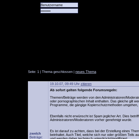
Alle
Das
Forum
Spiele
Team
alle
Tore
Seite: 1 | Thema geschlossen |
neues Thema
19.10.07, 09:49 Uhr
zitieren
Ab sofort gelten folgende Forumsregeln:
Themen/Beiträge werden von den Administratoren/Moderator
oder pornographischen Inhalt enthalten. Das gleiche gilt w
Programme, die gängige Kopierschutzmethoden umgehen, 
Ebenfalls nicht erwünscht ist Spam jeglicher Art. Dies betr
Administratoren/Moderatoren vorher genehmigt wurde.
Es ist darauf zu achten, dass bei der Erstellung eines The
zwelch
beinhaltet. Auch Titel, welche sich nur oder größten Teil
Beiträge:
und werden daher technisch unterdrückt/modifiziert.