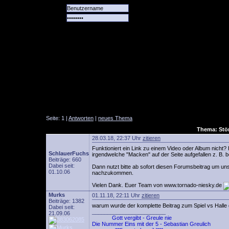
Alle
Das
Forum
Spiele
Team
alle
Tore
Seite: 1 |
Antworten
|
neues Thema
Thema: Stör
28.03.18, 22:37 Uhr
zitieren
Funktioniert ein Link zu einem Video oder Album nicht?
SchlauerFuchs
irgendwelche "Macken" auf der Seite aufgefallen z. B.
Beiträge: 660
Dabei seit:
Dann nutzt bitte ab sofort diesen Forumsbeitrag um u
01.10.06
nachzukommen.
Vielen Dank. Euer Team von www.tornado-niesky.de
Murks
01.11.18, 22:11 Uhr
zitieren
Beiträge: 1382
warum wurde der komplette Beitrag zum Spiel vs Halle
Dabei seit:
________________________
21.09.06
Gott vergibt - Greule nie
Die Nummer Eins mit der 5 - Sebastian Greulich