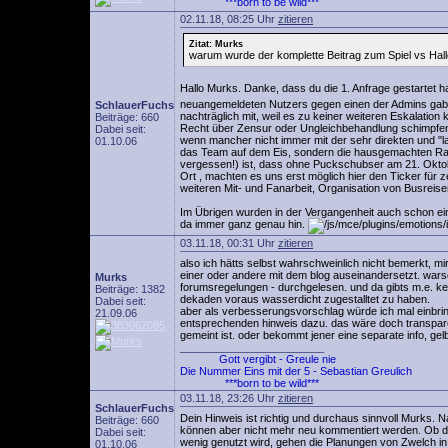
***born to be wild***
02.11.18, 08:25 Uhr
zitieren
Zitat: Murks
warum wurde der komplette Beitrag zum Spiel vs Hall
Hallo Murks. Danke, dass du die 1. Anfrage gestartet h
neuangemeldeten Nutzers gegen einen der Admins gab, 
SchlauerFuchs
nachträglich mit, weil es zu keiner weiteren Eskalatio
Beiträge: 660
Recht über Zensur oder Ungleichbehandlung schimpfen.
Dabei seit:
wenn mancher nicht immer mit der sehr direkten und "l
01.10.06
das Team auf dem Eis, sondern die hausgemachten Rahm
vergessen!) ist, dass ohne Puckschubser am 21. Oktobe
Ort , machten es uns erst möglich hier den Ticker für ze
weiteren Mit- und Fanarbeit, Organisation von Busreise
Im Übrigen wurden in der Vergangenheit auch schon ei
da immer ganz genau hin.
03.11.18, 00:31 Uhr
zitieren
also ich hätts selbst wahrschweinlich nicht bemerkt, mi
einer oder andere mit dem blog auseinandersetzt. warsc
Murks
forumsregelungen - durchgelesen. und da gibts m.e. kei
Beiträge: 1382
dekaden voraus wasserdicht zugestalltet zu haben.
Dabei seit:
aber als verbesserungsvorschlag würde ich mal einbrin
21.09.06
entsprechenden hinweis dazu. das wäre doch transparen
gemeint ist. oder bekommt jener eine separate info, gel
________________________
Gott vergibt - Greule nie
Die Nummer Eins mit der 5 - Sebastian Greulich
***born to be wild***
03.11.18, 23:26 Uhr
zitieren
SchlauerFuchs
Dein Hinweis ist richtig und durchaus sinnvoll Murks. 
Beiträge: 660
können aber nicht mehr neu kommentiert werden. Ob da
Dabei seit:
wenig genutzt wird, gehen die Planungen von Zwelch in
01.10.06