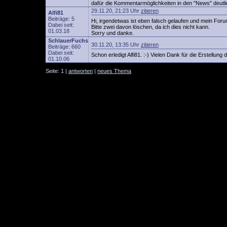
dafür die Kommentarmöglichkeiten in den "News" deutlich
29.11.20, 21:23 Uhr
zitieren
Alfi81
Beiträge: 5
Hi, irgendetwas ist eben falsch gelaufen und mein Forum
Dabei seit:
Bitte zwei davon löschen, da ich dies nicht kann.
01.03.18
Sorry und danke.
SchlauerFuchs
30.11.20, 13:35 Uhr
zitieren
Beiträge: 660
Dabei seit:
Schon erledigt Alfi81. :-) Vielen Dank für die Erstellung 
01.10.06
Seite: 1 |
antworten
|
neues Thema