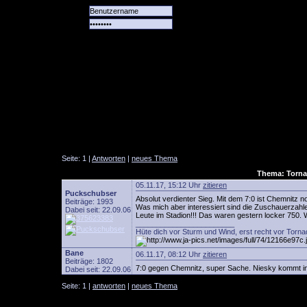
Alle
Das
Forum
Spiele
Team
alle
Tore
Seite: 1 |
Antworten
|
neues Thema
Thema: Torna
05.11.17, 15:12 Uhr
zitieren
Puckschubser
Absolut verdienter Sieg. Mit dem 7:0 ist Chemnitz n
Beiträge: 1993
Was mich aber interessiert sind die Zuschauerzahl
Dabei seit: 22.09.06
Leute im Stadion!!! Das waren gestern locker 750.
________________________
Hüte dich vor Sturm und Wind, erst recht vor Torna
Bane
06.11.17, 08:12 Uhr
zitieren
Beiträge: 1802
7:0 gegen Chemnitz, super Sache. Niesky kommt in 
Dabei seit: 22.09.06
Seite: 1 |
antworten
|
neues Thema