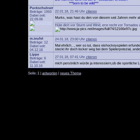
***born to be wild***
Puckschubser
22.01.18, 21:46 Uhr
zitieren
Beiträge: 1993
Dabei seit:
Murks, was hast du den von diesem seit Jahren mehr als
22.09.06
________________________
Hüte dich vor Sturm und Wind, erst recht vor Tornados 
m.teufel
24.01.18, 23:00 Uhr
zitieren
Beiträge: 12
Mal ehrlich..., wer so tut, dass eishockeyspielen erfun
Dabei seit:
steckt ihr doch locker weg bei dem Spielerpotezial, an
04.12.16
Lippe
27.01.18, 07:41 Uhr
zitieren
Beiträge: 6
Dabei seit:
mich persönlich würde ja interessiern,ob die sportliche L
11.10.16
Seite: 1 |
antworten
|
neues Thema