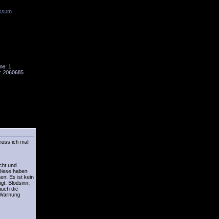
ssum
Tornado
Niesky
ne: 1
: 2060685
 muss ich mal
cht und
 Diese haben
en. Es ist kein
gt. Blödsinn,
auch die
e Warnung
.