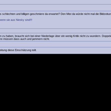
 schlechten und billigen geschmiere da erwartet? Den Mist da würde nicht mal die Bildzeitu
wenn sie aus Niesky sind!!!
den zu haben, braucht sich bei einer Niederlage über ein wenig Kritik nicht zu wundern. Dop
dere müssen dass auch und jammern nicht.
eitung diese Einschätzung teilt.