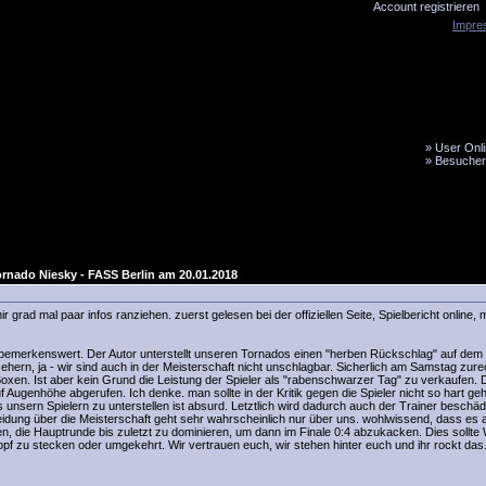
Account registrieren
Impre
»
User Onli
»
Besucher
LiveTicker
Media
Fanbus
rnado Niesky - FASS Berlin am 20.01.2018
mir grad mal paar infos ranziehen. zuerst gelesen bei der offiziellen Seite, Spielbericht online,
r bemerkenswert. Der Autor unterstellt unseren Tornados einen "herben Rückschlag" auf dem
 ehern, ja - wir sind auch in der Meisterschaft nicht unschlagbar. Sicherlich am Samstag zure
oxen. Ist aber kein Grund die Leistung der Spieler als "rabenschwarzer Tag" zu verkaufen.
uf Augenhöhe abgerufen. Ich denke. man sollte in der Kritik gegen die Spieler nicht so hart geh
unsern Spielern zu unterstellen ist absurd. Letztlich wird dadurch auch der Trainer beschädi
eidung über die Meisterschaft geht sehr wahrscheinlich nur über uns. wohlwissend, dass es 
en, die Hauptrunde bis zuletzt zu dominieren, um dann im Finale 0:4 abzukacken. Dies sollt
pf zu stecken oder umgekehrt. Wir vertrauen euch, wir stehen hinter euch und ihr rockt das