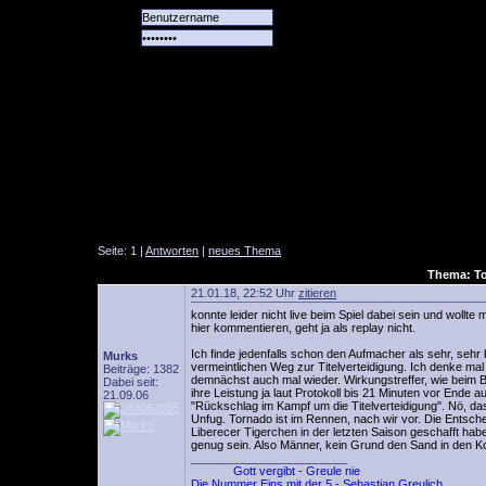
Alle
Das
Forum
Spiele
Team
alle
Tore
Seite: 1 |
Antworten
|
neues Thema
Thema: To
21.01.18, 22:52 Uhr
zitieren
konnte leider nicht live beim Spiel dabei sein und wollte 
hier kommentieren, geht ja als replay nicht.
Ich finde jedenfalls schon den Aufmacher als sehr, seh
Murks
vermeintlichen Weg zur Titelverteidigung. Ich denke mal
Beiträge: 1382
demnächst auch mal wieder. Wirkungstreffer, wie beim B
Dabei seit:
ihre Leistung ja laut Protokoll bis 21 Minuten vor Ende a
21.09.06
"Rückschlag im Kampf um die Titelverteidigung". Nö, das 
Unfug. Tornado ist im Rennen, nach wir vor. Die Entsch
Liberecer Tigerchen in der letzten Saison geschafft hab
genug sein. Also Männer, kein Grund den Sand in den Ko
________________________
Gott vergibt - Greule nie
Die Nummer Eins mit der 5 - Sebastian Greulich