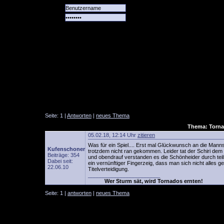
Alle
Das
Forum
Spiele
Team
alle
Tore
Seite: 1 |
Antworten
|
neues Thema
Thema: Torna
05.02.18, 12:14 Uhr
zitieren
Was für ein Spiel.... Erst mal Glückwunsch an die Man
Kufenschoner
trotzdem nicht ran gekommen. Leider tat der Schiri dem 
Beiträge: 354
und obendrauf verstanden es die Schönheider durch teil
Dabei seit:
ein vernünftiger Fingerzeig, dass man sich nicht alles ge
22.06.10
Titelverteidigung.
________________________
Wer Sturm sät, wird Tornados ernten!
Seite: 1 |
antworten
|
neues Thema