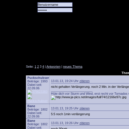
Alle
Das
Forum
Spiele
Team
alle
Tore
Seite:
1
2
3
4
|
Antworten
|
neues Thema
Them
Puckschubser
13.01.13, 19:24 Uhr
zitieren
Beiträge: 1993
Dabei seit:
nicht gehalten Verlängerung. noch 2 Min. in der Verläng
22.09.06
________________________
Hüte dich vor Sturm und Wind, erst recht vor Tornados 
Bane
13.01.13, 19:25 Uhr
zitieren
Beiträge: 1802
Dabei seit:
5:5 noch 1min verlängerung
22.09.06
Bane
13.01.13, 19:26 Uhr
zitieren
Beiträge: 1802
Dabei seit:
noch 30sek