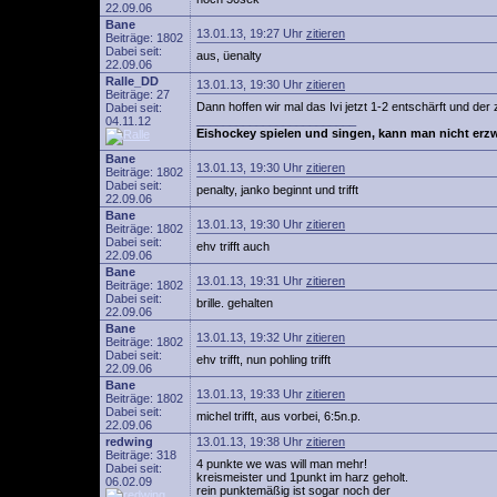
22.09.06
Bane
13.01.13, 19:27 Uhr
zitieren
Beiträge: 1802
Dabei seit:
aus, üenalty
22.09.06
Ralle_DD
13.01.13, 19:30 Uhr
zitieren
Beiträge: 27
Dann hoffen wir mal das Ivi jetzt 1-2 entschärft und d
Dabei seit:
________________________
04.11.12
Eishockey spielen und singen, kann man nicht erz
Bane
13.01.13, 19:30 Uhr
zitieren
Beiträge: 1802
Dabei seit:
penalty, janko beginnt und trifft
22.09.06
Bane
13.01.13, 19:30 Uhr
zitieren
Beiträge: 1802
Dabei seit:
ehv trifft auch
22.09.06
Bane
13.01.13, 19:31 Uhr
zitieren
Beiträge: 1802
Dabei seit:
brille. gehalten
22.09.06
Bane
13.01.13, 19:32 Uhr
zitieren
Beiträge: 1802
Dabei seit:
ehv trifft, nun pohling trifft
22.09.06
Bane
13.01.13, 19:33 Uhr
zitieren
Beiträge: 1802
Dabei seit:
michel trifft, aus vorbei, 6:5n.p.
22.09.06
redwing
13.01.13, 19:38 Uhr
zitieren
Beiträge: 318
4 punkte we was will man mehr!
Dabei seit:
kreismeister und 1punkt im harz geholt.
06.02.09
rein punktemäßig ist sogar noch der