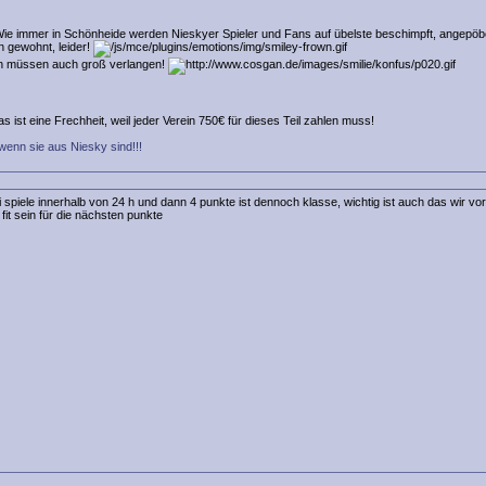
Wie immer in Schönheide werden Nieskyer Spieler und Fans auf übelste beschimpft, angepöb
en gewohnt, leider!
ben müssen auch groß verlangen!
ist eine Frechheit, weil jeder Verein 750€ für dieses Teil zahlen muss!
wenn sie aus Niesky sind!!!
spiele innerhalb von 24 h und dann 4 punkte ist dennoch klasse, wichtig ist auch das wir vo
fit sein für die nächsten punkte