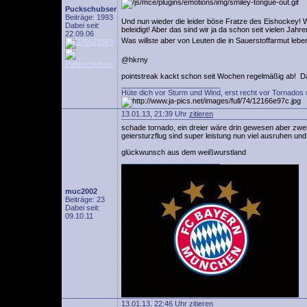
Puckschubser
Beiträge: 1993
Und nun wieder die leider böse Fratze des Eishockey! 
Dabei seit:
beleidigt! Aber das sind wir ja da schon seit vielen Jahr
22.09.06
Was willste aber von Leuten die in Sauerstoffarmut le
@hkrny
pointstreak kackt schon seit Wochen regelmäßig ab! Das 
________________________
Hüte dich vor Sturm und Wind, erst recht vor Tornados 
13.01.13, 21:39 Uhr
zitieren
schade tornado, ein dreier wäre drin gewesen aber zwei 
geiersturzflug sind super leistung nun viel ausruhen und 
glückwunsch aus dem weißwurstland
________________________
muc2002
Beiträge: 23
Dabei seit:
09.10.11
13.01.13, 22:46 Uhr
zitieren