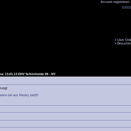
Account registrieren
Impre
»
User Onli
»
Besucher
LiveTicker
Media
Fanbus
a: 13.01.13 EHV Schönheide 09 - NY
erung!
wenn sie aus Niesky sind!!!