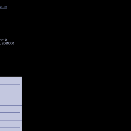
ssum
Tornado
Niesky
ne: 0
: 2060380