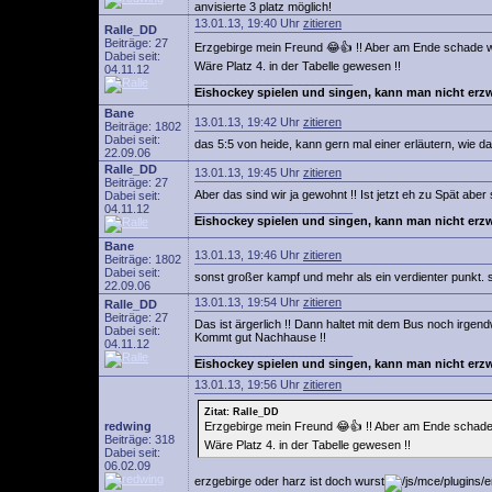
anvisierte 3 platz möglich!
13.01.13, 19:40 Uhr
zitieren
Ralle_DD
Beiträge: 27
Erzgebirge mein Freund 😂👍 !! Aber am Ende schade we
Dabei seit:
Wäre Platz 4. in der Tabelle gewesen !!
04.11.12
________________________
Eishockey spielen und singen, kann man nicht erz
Bane
13.01.13, 19:42 Uhr
zitieren
Beiträge: 1802
Dabei seit:
das 5:5 von heide, kann gern mal einer erläutern, wie d
22.09.06
Ralle_DD
13.01.13, 19:45 Uhr
zitieren
Beiträge: 27
Aber das sind wir ja gewohnt !! Ist jetzt eh zu Spät abe
Dabei seit:
________________________
04.11.12
Eishockey spielen und singen, kann man nicht erz
Bane
13.01.13, 19:46 Uhr
zitieren
Beiträge: 1802
Dabei seit:
sonst großer kampf und mehr als ein verdienter punkt. su
22.09.06
13.01.13, 19:54 Uhr
zitieren
Ralle_DD
Beiträge: 27
Das ist ärgerlich !! Dann haltet mit dem Bus noch irgen
Dabei seit:
Kommt gut Nachhause !!
04.11.12
________________________
Eishockey spielen und singen, kann man nicht erz
13.01.13, 19:56 Uhr
zitieren
Zitat: Ralle_DD
redwing
Erzgebirge mein Freund 😂👍 !! Aber am Ende schade 
Beiträge: 318
Wäre Platz 4. in der Tabelle gewesen !!
Dabei seit:
06.02.09
erzgebirge oder harz ist doch wurst