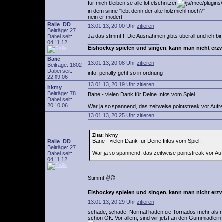
für mich bleiben se alle löffelschnitzer
in dem sinne "lebt denn der alte holzmichl noch?"
nein er modert
Ralle_DD
13.01.13, 20:00 Uhr
zitieren
Beiträge: 27
Ja das stimmt !! Die Ausnahmen gibts überall und ich bin
Dabei seit:
________________________
04.11.12
Eishockey spielen und singen, kann man nicht erz
Bane
13.01.13, 20:08 Uhr
zitieren
Beiträge: 1802
Dabei seit:
info: penalty geht so in ordnung
22.09.06
13.01.13, 20:19 Uhr
zitieren
hkrny
Beiträge: 78
Bane - vielen Dank für Deine Infos vom Spiel.
Dabei seit:
20.10.06
War ja so spannend, das zeitweise pointstreak vor Aufr
13.01.13, 20:25 Uhr
zitieren
Zitat: hkrny
Bane - vielen Dank für Deine Infos vom Spiel.
Ralle_DD
Beiträge: 27
War ja so spannend, das zeitweise pointstreak vor Auf
Dabei seit:
04.11.12
Stimmt ✌😊
________________________
Eishockey spielen und singen, kann man nicht erz
13.01.13, 20:29 Uhr
zitieren
schade, schade. Normal hätten die Tornados mehr als nur 
schon OK. Vor allem, sind wir jetzt an den Gummiadlern 