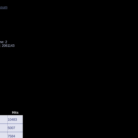
ssum
Tornado
Niesky
ne: 2
: 2061143
Hits
10483
5007
7584