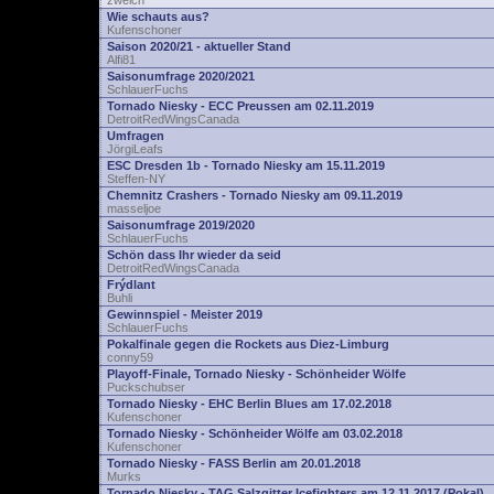
zwelch
Wie schauts aus?
Kufenschoner
Saison 2020/21 - aktueller Stand
Alfi81
Saisonumfrage 2020/2021
SchlauerFuchs
Tornado Niesky - ECC Preussen am 02.11.2019
DetroitRedWingsCanada
Umfragen
JörgiLeafs
ESC Dresden 1b - Tornado Niesky am 15.11.2019
Steffen-NY
Chemnitz Crashers - Tornado Niesky am 09.11.2019
masseljoe
Saisonumfrage 2019/2020
SchlauerFuchs
Schön dass Ihr wieder da seid
DetroitRedWingsCanada
Frýdlant
Buhli
Gewinnspiel - Meister 2019
SchlauerFuchs
Pokalfinale gegen die Rockets aus Diez-Limburg
conny59
Playoff-Finale, Tornado Niesky - Schönheider Wölfe
Puckschubser
Tornado Niesky - EHC Berlin Blues am 17.02.2018
Kufenschoner
Tornado Niesky - Schönheider Wölfe am 03.02.2018
Kufenschoner
Tornado Niesky - FASS Berlin am 20.01.2018
Murks
Tornado Niesky - TAG Salzgitter Icefighters am 12.11.2017 (Pokal)