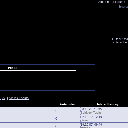
Account registrieren
Impre
»
User Onli
»
Besucher
LiveTicker
Media
Fanbus
Fehler!
6
27
|
Neues Thema
Antworten
letzter Beitrag
30.11.20, 13:35
6
SchlauerFuchs
22.12.12, 12:19
0
Bane
19.10.07, 09:49
0