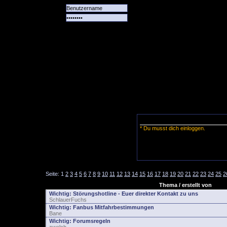
Alle
Das
Forum
Spiele
Team
alle
Tore
* Du musst dich einloggen.
Seite:
1
2
3
4
5
6
7
8
9
10
11
12
13
14
15
16
17
18
19
20
21
22
23
24
25
2
Thema / erstellt von
Wichtig:
Störungshotline - Euer direkter Kontakt zu uns
SchlauerFuchs
Wichtig:
Fanbus Mitfahrbestimmungen
Bane
Wichtig:
Forumsregeln