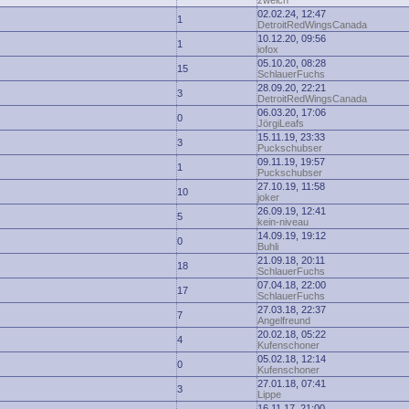
zwelch
02.02.24, 12:47
1
DetroitRedWingsCanada
10.12.20, 09:56
1
iofox
05.10.20, 08:28
15
SchlauerFuchs
28.09.20, 22:21
3
DetroitRedWingsCanada
06.03.20, 17:06
0
JörgiLeafs
15.11.19, 23:33
3
Puckschubser
09.11.19, 19:57
1
Puckschubser
27.10.19, 11:58
10
joker
26.09.19, 12:41
5
kein-niveau
14.09.19, 19:12
0
Buhli
21.09.18, 20:11
18
SchlauerFuchs
07.04.18, 22:00
17
SchlauerFuchs
27.03.18, 22:37
7
Angelfreund
20.02.18, 05:22
4
Kufenschoner
05.02.18, 12:14
0
Kufenschoner
27.01.18, 07:41
3
Lippe
16.11.17, 21:00