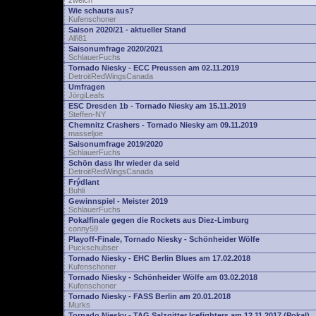
zwelch
Wie schauts aus?
Kufenschoner
Saison 2020/21 - aktueller Stand
Alfi81
Saisonumfrage 2020/2021
SchlauerFuchs
Tornado Niesky - ECC Preussen am 02.11.2019
DetroitRedWingsCanada
Umfragen
JörgiLeafs
ESC Dresden 1b - Tornado Niesky am 15.11.2019
Steffen-NY
Chemnitz Crashers - Tornado Niesky am 09.11.2019
masseljoe
Saisonumfrage 2019/2020
SchlauerFuchs
Schön dass Ihr wieder da seid
DetroitRedWingsCanada
Frýdlant
Buhli
Gewinnspiel - Meister 2019
SchlauerFuchs
Pokalfinale gegen die Rockets aus Diez-Limburg
conny59
Playoff-Finale, Tornado Niesky - Schönheider Wölfe
Puckschubser
Tornado Niesky - EHC Berlin Blues am 17.02.2018
Kufenschoner
Tornado Niesky - Schönheider Wölfe am 03.02.2018
Kufenschoner
Tornado Niesky - FASS Berlin am 20.01.2018
Murks
Tornado Niesky - TAG Salzgitter Icefighters am 12.11.2017 (Pokal)