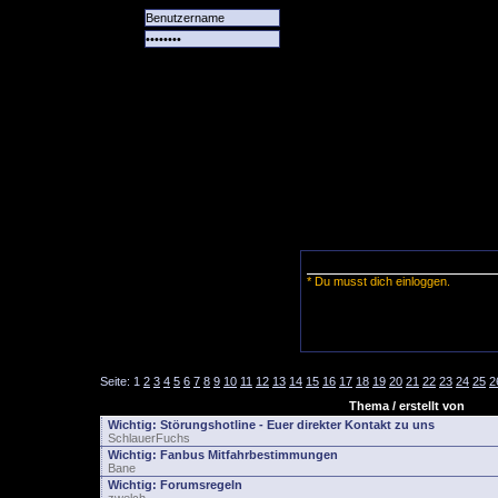
Alle
Das
Forum
Spiele
Team
alle
Tore
* Du musst dich einloggen.
Seite:
1
2
3
4
5
6
7
8
9
10
11
12
13
14
15
16
17
18
19
20
21
22
23
24
25
2
Thema / erstellt von
Wichtig:
Störungshotline - Euer direkter Kontakt zu uns
SchlauerFuchs
Wichtig:
Fanbus Mitfahrbestimmungen
Bane
Wichtig:
Forumsregeln