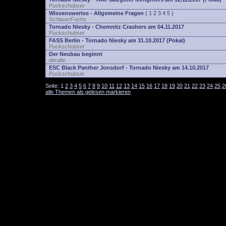
Puckschubser
Wissenswertes - Allgemeine Fragen
(
1
2
3
4
5
)
SchlauerFuchs
Tornado Niesky - Chemnitz Crashers am 04.11.2017
Puckschubser
FASS Berlin - Tornado Niesky am 31.10.2017 (Pokal)
Puckschubser
Der Neubau beginnt
deralte
ESC Black Panther Jonsdorf - Tornado Niesky am 14.10.2017
Puckschubser
Seite:
1
2
3
4
5
6
7
8
9
10
11
12
13
14
15
16
17
18
19
20
21
22
23
24
25
2
alle Themen als gelesen markieren