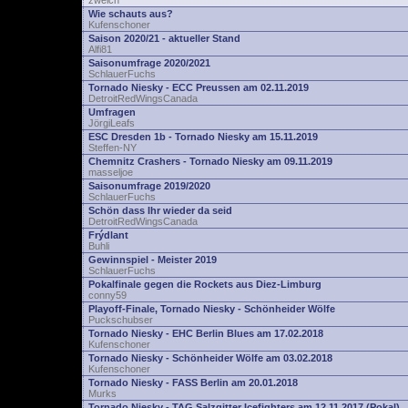
zwelch
Wie schauts aus?
Kufenschoner
Saison 2020/21 - aktueller Stand
Alfi81
Saisonumfrage 2020/2021
SchlauerFuchs
Tornado Niesky - ECC Preussen am 02.11.2019
DetroitRedWingsCanada
Umfragen
JörgiLeafs
ESC Dresden 1b - Tornado Niesky am 15.11.2019
Steffen-NY
Chemnitz Crashers - Tornado Niesky am 09.11.2019
masseljoe
Saisonumfrage 2019/2020
SchlauerFuchs
Schön dass Ihr wieder da seid
DetroitRedWingsCanada
Frýdlant
Buhli
Gewinnspiel - Meister 2019
SchlauerFuchs
Pokalfinale gegen die Rockets aus Diez-Limburg
conny59
Playoff-Finale, Tornado Niesky - Schönheider Wölfe
Puckschubser
Tornado Niesky - EHC Berlin Blues am 17.02.2018
Kufenschoner
Tornado Niesky - Schönheider Wölfe am 03.02.2018
Kufenschoner
Tornado Niesky - FASS Berlin am 20.01.2018
Murks
Tornado Niesky - TAG Salzgitter Icefighters am 12.11.2017 (Pokal)