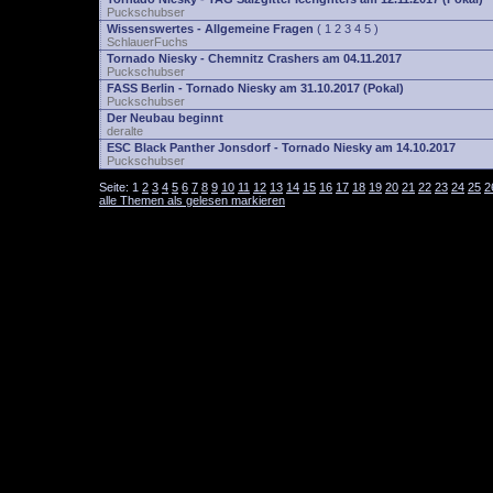
Puckschubser
Wissenswertes - Allgemeine Fragen
(
1
2
3
4
5
)
SchlauerFuchs
Tornado Niesky - Chemnitz Crashers am 04.11.2017
Puckschubser
FASS Berlin - Tornado Niesky am 31.10.2017 (Pokal)
Puckschubser
Der Neubau beginnt
deralte
ESC Black Panther Jonsdorf - Tornado Niesky am 14.10.2017
Puckschubser
Seite:
1
2
3
4
5
6
7
8
9
10
11
12
13
14
15
16
17
18
19
20
21
22
23
24
25
2
alle Themen als gelesen markieren