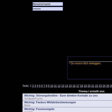
Alle
Das
Forum
Spiele
Team
alle
Tore
* Du musst dich einloggen.
Seite:
1
2
3
4
5
6
7
8
9
10
11
12
13
14
15
16
17
18
19
20
21
22
23
24
25
2
Thema / erstellt von
Wichtig:
Störungshotline - Euer direkter Kontakt zu uns
SchlauerFuchs
Wichtig:
Fanbus Mitfahrbestimmungen
Bane
Wichtig:
Forumsregeln