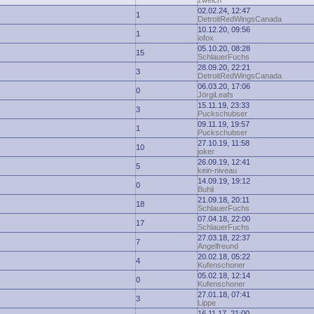
zwelch
02.02.24, 12:47
1
DetroitRedWingsCanada
10.12.20, 09:56
1
iofox
05.10.20, 08:28
15
SchlauerFuchs
28.09.20, 22:21
3
DetroitRedWingsCanada
06.03.20, 17:06
0
JörgiLeafs
15.11.19, 23:33
3
Puckschubser
09.11.19, 19:57
1
Puckschubser
27.10.19, 11:58
10
joker
26.09.19, 12:41
5
kein-niveau
14.09.19, 19:12
0
Buhli
21.09.18, 20:11
18
SchlauerFuchs
07.04.18, 22:00
17
SchlauerFuchs
27.03.18, 22:37
7
Angelfreund
20.02.18, 05:22
4
Kufenschoner
05.02.18, 12:14
0
Kufenschoner
27.01.18, 07:41
3
Lippe
16.11.17, 21:00