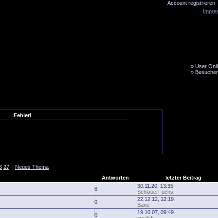
Account registrieren
Impre
»
User Onli
»
Besucher
LiveTicker
Media
Fanbus
Fehler!
6
27
|
Neues Thema
Antworten
letzter Beitrag
30.11.20, 13:35
6
SchlauerFuchs
22.12.12, 12:19
0
Bane
19.10.07, 09:49
0