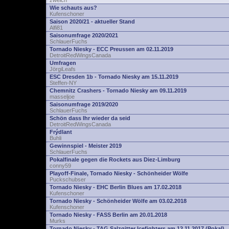
zwelch
Wie schauts aus?
Kufenschoner
Saison 2020/21 - aktueller Stand
Alfi81
Saisonumfrage 2020/2021
SchlauerFuchs
Tornado Niesky - ECC Preussen am 02.11.2019
DetroitRedWingsCanada
Umfragen
JörgiLeafs
ESC Dresden 1b - Tornado Niesky am 15.11.2019
Steffen-NY
Chemnitz Crashers - Tornado Niesky am 09.11.2019
masseljoe
Saisonumfrage 2019/2020
SchlauerFuchs
Schön dass Ihr wieder da seid
DetroitRedWingsCanada
Frýdlant
Buhli
Gewinnspiel - Meister 2019
SchlauerFuchs
Pokalfinale gegen die Rockets aus Diez-Limburg
conny59
Playoff-Finale, Tornado Niesky - Schönheider Wölfe
Puckschubser
Tornado Niesky - EHC Berlin Blues am 17.02.2018
Kufenschoner
Tornado Niesky - Schönheider Wölfe am 03.02.2018
Kufenschoner
Tornado Niesky - FASS Berlin am 20.01.2018
Murks
Tornado Niesky - TAG Salzgitter Icefighters am 12.11.2017 (Pokal)