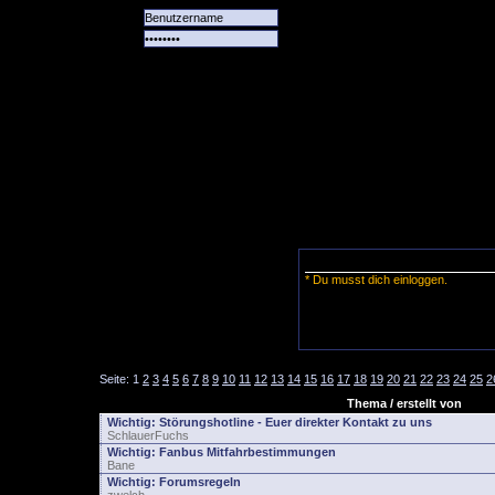
Alle
Das
Forum
Spiele
Team
alle
Tore
* Du musst dich einloggen.
Seite:
1
2
3
4
5
6
7
8
9
10
11
12
13
14
15
16
17
18
19
20
21
22
23
24
25
2
Thema / erstellt von
Wichtig:
Störungshotline - Euer direkter Kontakt zu uns
SchlauerFuchs
Wichtig:
Fanbus Mitfahrbestimmungen
Bane
Wichtig:
Forumsregeln