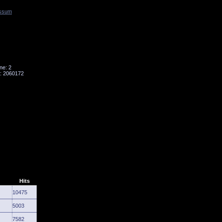
ssum
Tornado
Niesky
ne: 2
: 2060172
Hits
10475
5003
7582