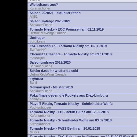
zwelch
Wie schauts aus?
Kufenschoner
Saison 2020/21 - aktueller Stand
Alfi81
Saisonumfrage 2020/2021
SchlauerFuchs
Tornado Niesky - ECC Preussen am 02.11.2019
DetroitRedWingsCanada
Umfragen
JörgiLeafs
ESC Dresden 1b - Tornado Niesky am 15.11.2019
Steffen-NY
Chemnitz Crashers - Tornado Niesky am 09.11.2019
masseljoe
Saisonumfrage 2019/2020
SchlauerFuchs
Schön dass Ihr wieder da seid
DetroitRedWingsCanada
Frýdlant
Buhli
Gewinnspiel - Meister 2019
SchlauerFuchs
Pokalfinale gegen die Rockets aus Diez-Limburg
conny59
Playoff-Finale, Tornado Niesky - Schönheider Wölfe
Puckschubser
Tornado Niesky - EHC Berlin Blues am 17.02.2018
Kufenschoner
Tornado Niesky - Schönheider Wölfe am 03.02.2018
Kufenschoner
Tornado Niesky - FASS Berlin am 20.01.2018
Murks
Tornado Niesky - TAG Salzgitter Icefighters am 12.11.2017 (Pokal)