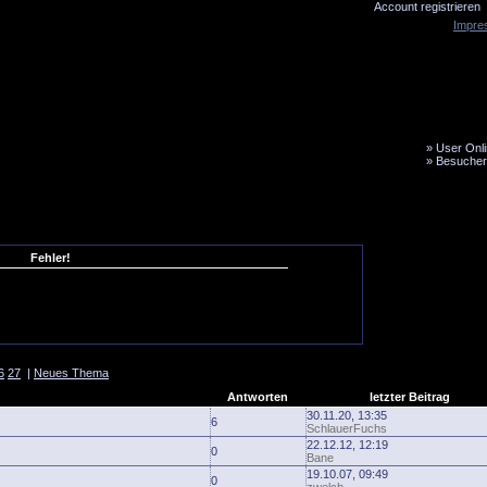
Account registrieren
Impre
»
User Onli
»
Besucher
LiveTicker
Media
Fanbus
Fehler!
6
27
|
Neues Thema
Antworten
letzter Beitrag
30.11.20, 13:35
6
SchlauerFuchs
22.12.12, 12:19
0
Bane
19.10.07, 09:49
0