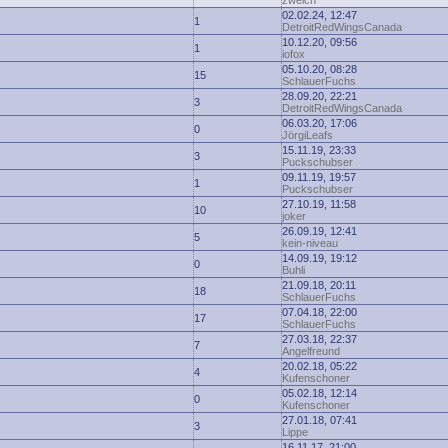
zwelch
02.02.24, 12:47
1
DetroitRedWingsCanada
10.12.20, 09:56
1
iofox
05.10.20, 08:28
15
SchlauerFuchs
28.09.20, 22:21
3
DetroitRedWingsCanada
06.03.20, 17:06
0
JörgiLeafs
15.11.19, 23:33
3
Puckschubser
09.11.19, 19:57
1
Puckschubser
27.10.19, 11:58
10
joker
26.09.19, 12:41
5
kein-niveau
14.09.19, 19:12
0
Buhli
21.09.18, 20:11
18
SchlauerFuchs
07.04.18, 22:00
17
SchlauerFuchs
27.03.18, 22:37
7
Angelfreund
20.02.18, 05:22
4
Kufenschoner
05.02.18, 12:14
0
Kufenschoner
27.01.18, 07:41
3
Lippe
16.11.17, 21:00