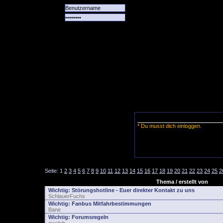
Alle
Das
Forum
Spiele
Team
alle
Tore
* Du musst dich einloggen.
Seite:
1
2
3
4
5
6
7
8
9
10
11
12
13
14
15
16
17
18
19
20
21
22
23
24
25
2
Thema / erstellt von
Wichtig:
Störungshotline - Euer direkter Kontakt zu uns
SchlauerFuchs
Wichtig:
Fanbus Mitfahrbestimmungen
Bane
Wichtig:
Forumsregeln