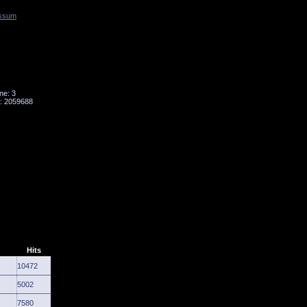
ssum
Tornado
Niesky
ne: 3
: 2059688
Hits
10472
5002
7580