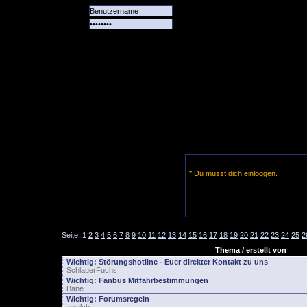
Alle
Das
Forum
Spiele
Team
alle
Tore
* Du musst dich einloggen.
Seite:
1
2
3
4
5
6
7
8
9
10
11
12
13
14
15
16
17
18
19
20
21
22
23
24
25
2
Thema / erstellt von
Wichtig:
Störungshotline - Euer direkter Kontakt zu uns
SchlauerFuchs
Wichtig:
Fanbus Mitfahrbestimmungen
Bane
Wichtig:
Forumsregeln