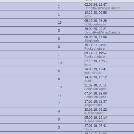
zwelch
02.02.24, 12:47
1
DetroitRedWingsCanada
10.12.20, 09:56
1
iofox
05.10.20, 08:28
15
SchlauerFuchs
28.09.20, 22:21
3
DetroitRedWingsCanada
06.03.20, 17:06
0
JörgiLeafs
15.11.19, 23:33
3
Puckschubser
09.11.19, 19:57
1
Puckschubser
27.10.19, 11:58
10
joker
26.09.19, 12:41
5
kein-niveau
14.09.19, 19:12
0
Buhli
21.09.18, 20:11
18
SchlauerFuchs
07.04.18, 22:00
17
SchlauerFuchs
27.03.18, 22:37
7
Angelfreund
20.02.18, 05:22
4
Kufenschoner
05.02.18, 12:14
0
Kufenschoner
27.01.18, 07:41
3
Lippe
16.11.17, 21:00