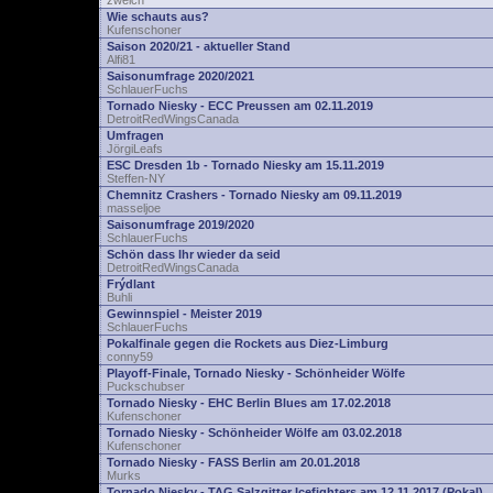
zwelch
Wie schauts aus?
Kufenschoner
Saison 2020/21 - aktueller Stand
Alfi81
Saisonumfrage 2020/2021
SchlauerFuchs
Tornado Niesky - ECC Preussen am 02.11.2019
DetroitRedWingsCanada
Umfragen
JörgiLeafs
ESC Dresden 1b - Tornado Niesky am 15.11.2019
Steffen-NY
Chemnitz Crashers - Tornado Niesky am 09.11.2019
masseljoe
Saisonumfrage 2019/2020
SchlauerFuchs
Schön dass Ihr wieder da seid
DetroitRedWingsCanada
Frýdlant
Buhli
Gewinnspiel - Meister 2019
SchlauerFuchs
Pokalfinale gegen die Rockets aus Diez-Limburg
conny59
Playoff-Finale, Tornado Niesky - Schönheider Wölfe
Puckschubser
Tornado Niesky - EHC Berlin Blues am 17.02.2018
Kufenschoner
Tornado Niesky - Schönheider Wölfe am 03.02.2018
Kufenschoner
Tornado Niesky - FASS Berlin am 20.01.2018
Murks
Tornado Niesky - TAG Salzgitter Icefighters am 12.11.2017 (Pokal)