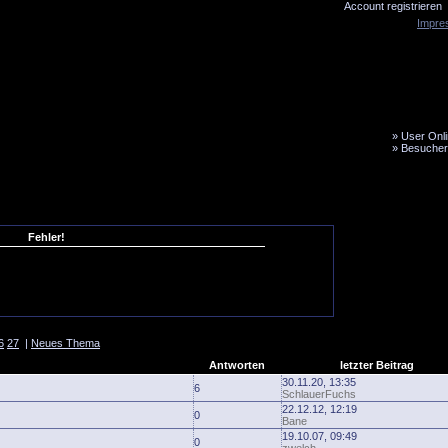
Account registrieren
Impre
»
User Onli
»
Besucher
LiveTicker
Media
Fanbus
Fehler!
6
27
|
Neues Thema
Antworten
letzter Beitrag
30.11.20, 13:35
6
SchlauerFuchs
22.12.12, 12:19
0
Bane
19.10.07, 09:49
0