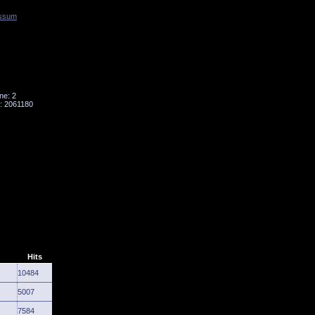
ssum
Tornado
Niesky
ne: 2
: 2061180
Hits
10484
5007
7584