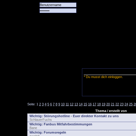
Alle
Das
Forum
Spiele
Team
alle
Tore
* Du musst dich einloggen.
Seite:
1
2
3
4
5
6
7
8
9
10
11
12
13
14
15
16
17
18
19
20
21
22
23
24
25
2
Thema / erstellt von
Wichtig:
Störungshotline - Euer direkter Kontakt zu uns
SchlauerFuchs
Wichtig:
Fanbus Mitfahrbestimmungen
Bane
Wichtig:
Forumsregeln