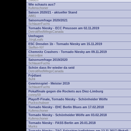
zwelch
Wie schauts aus?
Kufenschoner
Saison 2020/21 - aktueller Stand
Alfi81
Saisonumfrage 2020/2021
SchlauerFuchs
Tornado Niesky - ECC Preussen am 02.11.2019
DetroitRedWingsCanada
Umfragen
JörgiLeafs
ESC Dresden 1b - Tornado Niesky am 15.11.2019
Steffen-NY
Chemnitz Crashers - Tornado Niesky am 09.11.2019
masseljoe
Saisonumfrage 2019/2020
SchlauerFuchs
Schön dass Ihr wieder da seid
DetroitRedWingsCanada
Frýdlant
Buhli
Gewinnspiel - Meister 2019
SchlauerFuchs
Pokalfinale gegen die Rockets aus Diez-Limburg
conny59
Playoff-Finale, Tornado Niesky - Schönheider Wölfe
Puckschubser
Tornado Niesky - EHC Berlin Blues am 17.02.2018
Kufenschoner
Tornado Niesky - Schönheider Wölfe am 03.02.2018
Kufenschoner
Tornado Niesky - FASS Berlin am 20.01.2018
Murks
Tornado Niesky - TAG Salzgitter Icefighters am 12.11.2017 (Pokal)