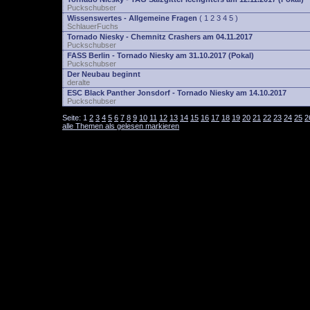
Puckschubser
Wissenswertes - Allgemeine Fragen
(
1
2
3
4
5
)
SchlauerFuchs
Tornado Niesky - Chemnitz Crashers am 04.11.2017
Puckschubser
FASS Berlin - Tornado Niesky am 31.10.2017 (Pokal)
Puckschubser
Der Neubau beginnt
deralte
ESC Black Panther Jonsdorf - Tornado Niesky am 14.10.2017
Puckschubser
Seite:
1
2
3
4
5
6
7
8
9
10
11
12
13
14
15
16
17
18
19
20
21
22
23
24
25
2
alle Themen als gelesen markieren