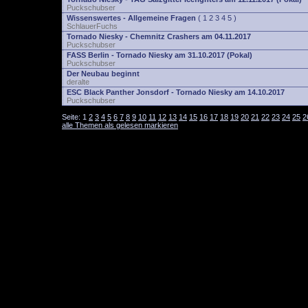
Puckschubser
Wissenswertes - Allgemeine Fragen
(
1
2
3
4
5
)
SchlauerFuchs
Tornado Niesky - Chemnitz Crashers am 04.11.2017
Puckschubser
FASS Berlin - Tornado Niesky am 31.10.2017 (Pokal)
Puckschubser
Der Neubau beginnt
deralte
ESC Black Panther Jonsdorf - Tornado Niesky am 14.10.2017
Puckschubser
Seite:
1
2
3
4
5
6
7
8
9
10
11
12
13
14
15
16
17
18
19
20
21
22
23
24
25
2
alle Themen als gelesen markieren