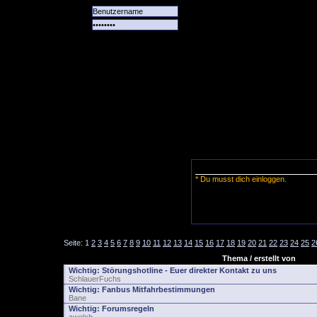
Alle
Das
Forum
Spiele
Team
alle
Tore
* Du musst dich einloggen.
Seite:
1
2
3
4
5
6
7
8
9
10
11
12
13
14
15
16
17
18
19
20
21
22
23
24
25
2
Thema / erstellt von
Wichtig:
Störungshotline - Euer direkter Kontakt zu uns
SchlauerFuchs
Wichtig:
Fanbus Mitfahrbestimmungen
Bane
Wichtig:
Forumsregeln