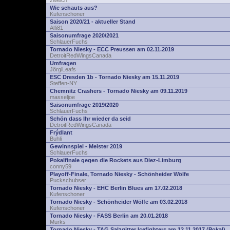
zwelch
Wie schauts aus?
Kufenschoner
Saison 2020/21 - aktueller Stand
Alfi81
Saisonumfrage 2020/2021
SchlauerFuchs
Tornado Niesky - ECC Preussen am 02.11.2019
DetroitRedWingsCanada
Umfragen
JörgiLeafs
ESC Dresden 1b - Tornado Niesky am 15.11.2019
Steffen-NY
Chemnitz Crashers - Tornado Niesky am 09.11.2019
masseljoe
Saisonumfrage 2019/2020
SchlauerFuchs
Schön dass Ihr wieder da seid
DetroitRedWingsCanada
Frýdlant
Buhli
Gewinnspiel - Meister 2019
SchlauerFuchs
Pokalfinale gegen die Rockets aus Diez-Limburg
conny59
Playoff-Finale, Tornado Niesky - Schönheider Wölfe
Puckschubser
Tornado Niesky - EHC Berlin Blues am 17.02.2018
Kufenschoner
Tornado Niesky - Schönheider Wölfe am 03.02.2018
Kufenschoner
Tornado Niesky - FASS Berlin am 20.01.2018
Murks
Tornado Niesky - TAG Salzgitter Icefighters am 12.11.2017 (Pokal)