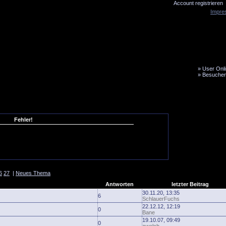
Account registrieren
Impre
»
User Onli
»
Besucher
LiveTicker
Media
Fanbus
Fehler!
6
27
|
Neues Thema
Antworten
letzter Beitrag
30.11.20, 13:35
6
SchlauerFuchs
22.12.12, 12:19
0
Bane
19.10.07, 09:49
0