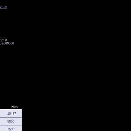
ssum
Tornado
Niesky
ne: 0
: 2060658
Hits
10477
5003
7583