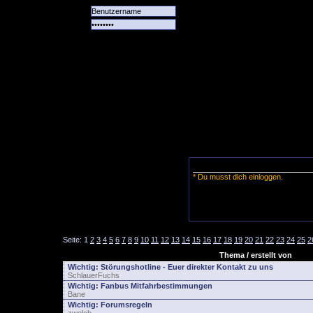
Alle
Das
Forum
Spiele
Team
alle
Tore
* Du musst dich einloggen.
Seite:
1
2
3
4
5
6
7
8
9
10
11
12
13
14
15
16
17
18
19
20
21
22
23
24
25
2
Thema / erstellt von
Wichtig:
Störungshotline - Euer direkter Kontakt zu uns
SchlauerFuchs
Wichtig:
Fanbus Mitfahrbestimmungen
Bane
Wichtig:
Forumsregeln