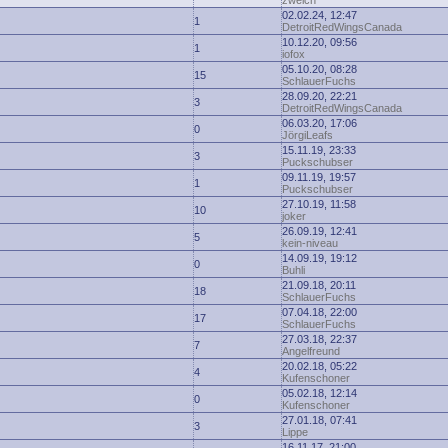
zwelch
02.02.24, 12:47
1
DetroitRedWingsCanada
10.12.20, 09:56
1
iofox
05.10.20, 08:28
15
SchlauerFuchs
28.09.20, 22:21
3
DetroitRedWingsCanada
06.03.20, 17:06
0
JörgiLeafs
15.11.19, 23:33
3
Puckschubser
09.11.19, 19:57
1
Puckschubser
27.10.19, 11:58
10
joker
26.09.19, 12:41
5
kein-niveau
14.09.19, 19:12
0
Buhli
21.09.18, 20:11
18
SchlauerFuchs
07.04.18, 22:00
17
SchlauerFuchs
27.03.18, 22:37
7
Angelfreund
20.02.18, 05:22
4
Kufenschoner
05.02.18, 12:14
0
Kufenschoner
27.01.18, 07:41
3
Lippe
16.11.17, 21:00