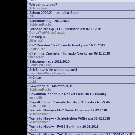
zwelch
Wie schauts aus?
Kufenschoner
Saison 2020/21 - aktueller Stand
Alfi81
Saisonumfrage 2020/2021
SchlauerFuchs
Tornado Niesky - ECC Preussen am 02.11.2019
DetroitRedWingsCanada
Umfragen
JörgiLeafs
ESC Dresden 1b - Tornado Niesky am 15.11.2019
Steffen-NY
Chemnitz Crashers - Tornado Niesky am 09.11.2019
masseljoe
Saisonumfrage 2019/2020
SchlauerFuchs
Schön dass Ihr wieder da seid
DetroitRedWingsCanada
Frýdlant
Buhli
Gewinnspiel - Meister 2019
SchlauerFuchs
Pokalfinale gegen die Rockets aus Diez-Limburg
conny59
Playoff-Finale, Tornado Niesky - Schönheider Wölfe
Puckschubser
Tornado Niesky - EHC Berlin Blues am 17.02.2018
Kufenschoner
Tornado Niesky - Schönheider Wölfe am 03.02.2018
Kufenschoner
Tornado Niesky - FASS Berlin am 20.01.2018
Murks
Tornado Niesky - TAG Salzgitter Icefighters am 12.11.2017 (Pokal)