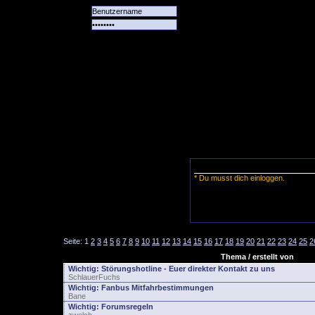
Alle
Das
Forum
Spiele
Team
alle
Tore
* Du musst dich einloggen.
Seite:
1
2
3
4
5
6
7
8
9
10
11
12
13
14
15
16
17
18
19
20
21
22
23
24
25
2
Thema / erstellt von
Wichtig:
Störungshotline - Euer direkter Kontakt zu uns
SchlauerFuchs
Wichtig:
Fanbus Mitfahrbestimmungen
Bane
Wichtig:
Forumsregeln