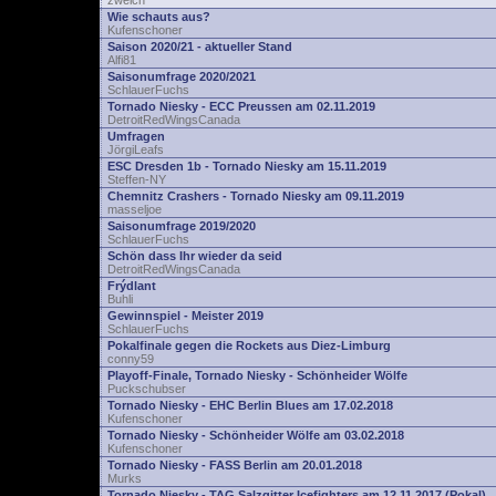
zwelch
Wie schauts aus?
Kufenschoner
Saison 2020/21 - aktueller Stand
Alfi81
Saisonumfrage 2020/2021
SchlauerFuchs
Tornado Niesky - ECC Preussen am 02.11.2019
DetroitRedWingsCanada
Umfragen
JörgiLeafs
ESC Dresden 1b - Tornado Niesky am 15.11.2019
Steffen-NY
Chemnitz Crashers - Tornado Niesky am 09.11.2019
masseljoe
Saisonumfrage 2019/2020
SchlauerFuchs
Schön dass Ihr wieder da seid
DetroitRedWingsCanada
Frýdlant
Buhli
Gewinnspiel - Meister 2019
SchlauerFuchs
Pokalfinale gegen die Rockets aus Diez-Limburg
conny59
Playoff-Finale, Tornado Niesky - Schönheider Wölfe
Puckschubser
Tornado Niesky - EHC Berlin Blues am 17.02.2018
Kufenschoner
Tornado Niesky - Schönheider Wölfe am 03.02.2018
Kufenschoner
Tornado Niesky - FASS Berlin am 20.01.2018
Murks
Tornado Niesky - TAG Salzgitter Icefighters am 12.11.2017 (Pokal)