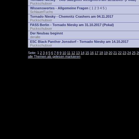
Puckschubser
Wissenswertes - Allgemeine Fragen
(
1
2
3
4
5
)
SchlauerFuchs
Tornado Niesky - Chemnitz Crashers am 04.11.2017
Puckschubser
FASS Berlin - Tornado Niesky am 31.10.2017 (Pokal)
Puckschubser
Der Neubau beginnt
deralte
ESC Black Panther Jonsdorf - Tornado Niesky am 14.10.2017
Puckschubser
Seite:
1
2
3
4
5
6
7
8
9
10
11
12
13
14
15
16
17
18
19
20
21
22
23
24
25
2
alle Themen als gelesen markieren