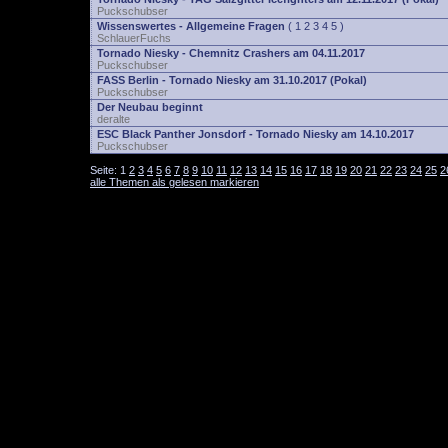
Puckschubser
Wissenswertes - Allgemeine Fragen
(
1
2
3
4
5
)
SchlauerFuchs
Tornado Niesky - Chemnitz Crashers am 04.11.2017
Puckschubser
FASS Berlin - Tornado Niesky am 31.10.2017 (Pokal)
Puckschubser
Der Neubau beginnt
deralte
ESC Black Panther Jonsdorf - Tornado Niesky am 14.10.2017
Puckschubser
Seite:
1
2
3
4
5
6
7
8
9
10
11
12
13
14
15
16
17
18
19
20
21
22
23
24
25
2
alle Themen als gelesen markieren