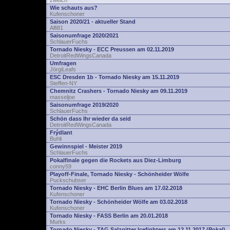
zwelch
Wie schauts aus?
Kufenschoner
Saison 2020/21 - aktueller Stand
Alfi81
Saisonumfrage 2020/2021
SchlauerFuchs
Tornado Niesky - ECC Preussen am 02.11.2019
DetroitRedWingsCanada
Umfragen
JörgiLeafs
ESC Dresden 1b - Tornado Niesky am 15.11.2019
Steffen-NY
Chemnitz Crashers - Tornado Niesky am 09.11.2019
masseljoe
Saisonumfrage 2019/2020
SchlauerFuchs
Schön dass Ihr wieder da seid
DetroitRedWingsCanada
Frýdlant
Buhli
Gewinnspiel - Meister 2019
SchlauerFuchs
Pokalfinale gegen die Rockets aus Diez-Limburg
conny59
Playoff-Finale, Tornado Niesky - Schönheider Wölfe
Puckschubser
Tornado Niesky - EHC Berlin Blues am 17.02.2018
Kufenschoner
Tornado Niesky - Schönheider Wölfe am 03.02.2018
Kufenschoner
Tornado Niesky - FASS Berlin am 20.01.2018
Murks
Tornado Niesky - TAG Salzgitter Icefighters am 12.11.2017 (Pokal)