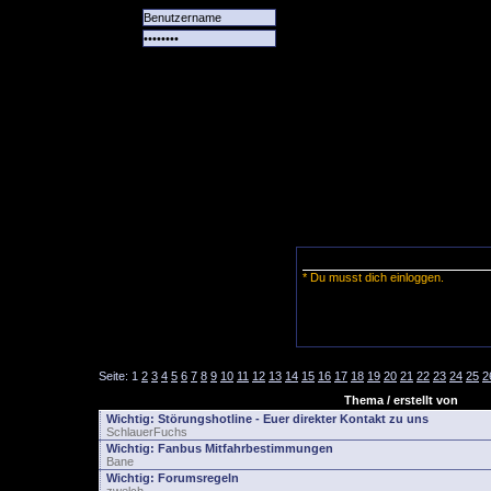
Alle
Das
Forum
Spiele
Team
alle
Tore
* Du musst dich einloggen.
Seite:
1
2
3
4
5
6
7
8
9
10
11
12
13
14
15
16
17
18
19
20
21
22
23
24
25
2
Thema / erstellt von
Wichtig:
Störungshotline - Euer direkter Kontakt zu uns
SchlauerFuchs
Wichtig:
Fanbus Mitfahrbestimmungen
Bane
Wichtig:
Forumsregeln