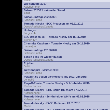
zwelch
Wie schauts aus?
Kufenschoner
Saison 2020/21 - aktueller Stand
Alfi81
Saisonumfrage 2020/2021
SchlauerFuchs
Tornado Niesky - ECC Preussen am 02.11.2019
DetroitRedWingsCanada
Umfragen
JörgiLeafs
ESC Dresden 1b - Tornado Niesky am 15.11.2019
Steffen-NY
Chemnitz Crashers - Tornado Niesky am 09.11.2019
masseljoe
Saisonumfrage 2019/2020
SchlauerFuchs
Schön dass Ihr wieder da seid
DetroitRedWingsCanada
Frýdlant
Buhli
Gewinnspiel - Meister 2019
SchlauerFuchs
Pokalfinale gegen die Rockets aus Diez-Limburg
conny59
Playoff-Finale, Tornado Niesky - Schönheider Wölfe
Puckschubser
Tornado Niesky - EHC Berlin Blues am 17.02.2018
Kufenschoner
Tornado Niesky - Schönheider Wölfe am 03.02.2018
Kufenschoner
Tornado Niesky - FASS Berlin am 20.01.2018
Murks
Tornado Niesky - TAG Salzgitter Icefighters am 12.11.2017 (Pokal)