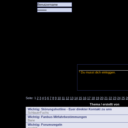
Alle
Das
Forum
Spiele
Team
alle
Tore
* Du musst dich einloggen.
Seite:
1
2
3
4
5
6
7
8
9
10
11
12
13
14
15
16
17
18
19
20
21
22
23
24
25
2
Thema / erstellt von
Wichtig:
Störungshotline - Euer direkter Kontakt zu uns
SchlauerFuchs
Wichtig:
Fanbus Mitfahrbestimmungen
Bane
Wichtig:
Forumsregeln