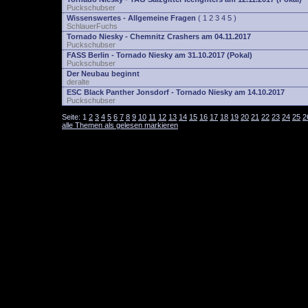
Puckschubser
Wissenswertes - Allgemeine Fragen
(
1
2
3
4
5
)
SchlauerFuchs
Tornado Niesky - Chemnitz Crashers am 04.11.2017
Puckschubser
FASS Berlin - Tornado Niesky am 31.10.2017 (Pokal)
Puckschubser
Der Neubau beginnt
deralte
ESC Black Panther Jonsdorf - Tornado Niesky am 14.10.2017
Puckschubser
Seite:
1
2
3
4
5
6
7
8
9
10
11
12
13
14
15
16
17
18
19
20
21
22
23
24
25
2
alle Themen als gelesen markieren