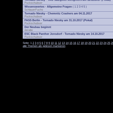
Puckschubser
Wissenswertes - Allgemeine Fragen
(
1
2
3
4
5
)
SchlauerFuchs
Tornado Niesky - Chemnitz Crashers am 04.11.2017
Puckschubser
FASS Berlin - Tornado Niesky am 31.10.2017 (Pokal)
Puckschubser
Der Neubau beginnt
deralte
ESC Black Panther Jonsdorf - Tornado Niesky am 14.10.2017
Puckschubser
Seite:
1
2
3
4
5
6
7
8
9
10
11
12
13
14
15
16
17
18
19
20
21
22
23
24
25
2
alle Themen als gelesen markieren