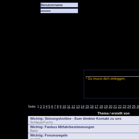
Alle
Das
Forum
Spiele
Team
alle
Tore
* Du musst dich einloggen.
Seite:
1
2
3
4
5
6
7
8
9
10
11
12
13
14
15
16
17
18
19
20
21
22
23
24
25
2
Thema / erstellt von
Wichtig:
Störungshotline - Euer direkter Kontakt zu uns
SchlauerFuchs
Wichtig:
Fanbus Mitfahrbestimmungen
Bane
Wichtig:
Forumsregeln