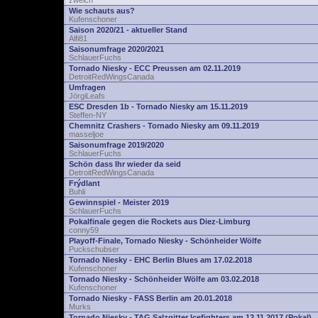
zwelch
Wie schauts aus?
Kufenschoner
Saison 2020/21 - aktueller Stand
Alfi81
Saisonumfrage 2020/2021
SchlauerFuchs
Tornado Niesky - ECC Preussen am 02.11.2019
DetroitRedWingsCanada
Umfragen
JörgiLeafs
ESC Dresden 1b - Tornado Niesky am 15.11.2019
Steffen-NY
Chemnitz Crashers - Tornado Niesky am 09.11.2019
masseljoe
Saisonumfrage 2019/2020
SchlauerFuchs
Schön dass Ihr wieder da seid
DetroitRedWingsCanada
Frýdlant
Buhli
Gewinnspiel - Meister 2019
SchlauerFuchs
Pokalfinale gegen die Rockets aus Diez-Limburg
conny59
Playoff-Finale, Tornado Niesky - Schönheider Wölfe
Puckschubser
Tornado Niesky - EHC Berlin Blues am 17.02.2018
Kufenschoner
Tornado Niesky - Schönheider Wölfe am 03.02.2018
Kufenschoner
Tornado Niesky - FASS Berlin am 20.01.2018
Murks
Tornado Niesky - TAG Salzgitter Icefighters am 12.11.2017 (Pokal)