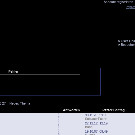
Account registrieren
Impre
»
User Onli
»
Besucher
LiveTicker
Media
Fanbus
Fehler!
6
27
|
Neues Thema
Antworten
letzter Beitrag
30.11.20, 13:35
6
SchlauerFuchs
22.12.12, 12:19
0
Bane
19.10.07, 09:49
0