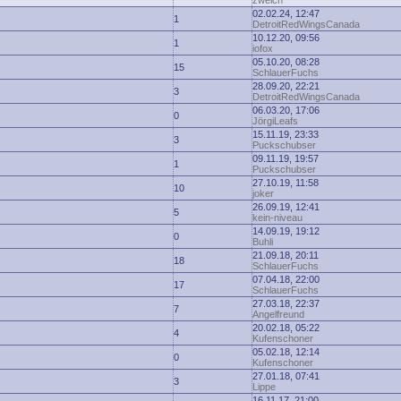
zwelch
02.02.24, 12:47
1
DetroitRedWingsCanada
10.12.20, 09:56
1
iofox
05.10.20, 08:28
15
SchlauerFuchs
28.09.20, 22:21
3
DetroitRedWingsCanada
06.03.20, 17:06
0
JörgiLeafs
15.11.19, 23:33
3
Puckschubser
09.11.19, 19:57
1
Puckschubser
27.10.19, 11:58
10
joker
26.09.19, 12:41
5
kein-niveau
14.09.19, 19:12
0
Buhli
21.09.18, 20:11
18
SchlauerFuchs
07.04.18, 22:00
17
SchlauerFuchs
27.03.18, 22:37
7
Angelfreund
20.02.18, 05:22
4
Kufenschoner
05.02.18, 12:14
0
Kufenschoner
27.01.18, 07:41
3
Lippe
16.11.17, 21:00