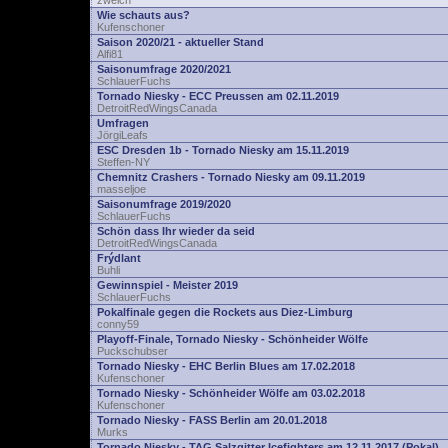
zwelch
Wie schauts aus?
Kufenschoner
Saison 2020/21 - aktueller Stand
Alfi81
Saisonumfrage 2020/2021
SchlauerFuchs
Tornado Niesky - ECC Preussen am 02.11.2019
DetroitRedWingsCanada
Umfragen
JörgiLeafs
ESC Dresden 1b - Tornado Niesky am 15.11.2019
Steffen-NY
Chemnitz Crashers - Tornado Niesky am 09.11.2019
masseljoe
Saisonumfrage 2019/2020
SchlauerFuchs
Schön dass Ihr wieder da seid
DetroitRedWingsCanada
Frýdlant
Buhli
Gewinnspiel - Meister 2019
SchlauerFuchs
Pokalfinale gegen die Rockets aus Diez-Limburg
conny59
Playoff-Finale, Tornado Niesky - Schönheider Wölfe
Puckschubser
Tornado Niesky - EHC Berlin Blues am 17.02.2018
Kufenschoner
Tornado Niesky - Schönheider Wölfe am 03.02.2018
Kufenschoner
Tornado Niesky - FASS Berlin am 20.01.2018
Murks
Tornado Niesky - TAG Salzgitter Icefighters am 12.11.2017 (Pokal)