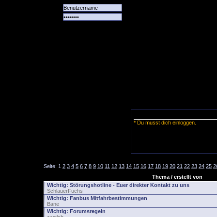
Alle
Das
Forum
Spiele
Team
alle
Tore
* Du musst dich einloggen.
Seite:
1
2
3
4
5
6
7
8
9
10
11
12
13
14
15
16
17
18
19
20
21
22
23
24
25
2
Thema / erstellt von
Wichtig:
Störungshotline - Euer direkter Kontakt zu uns
SchlauerFuchs
Wichtig:
Fanbus Mitfahrbestimmungen
Bane
Wichtig:
Forumsregeln