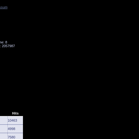
ssum
Tornado
Niesky
ne: 8
: 2057987
Hits
10463
4998
7580