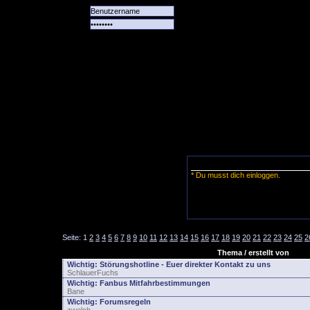
Alle
Das
Forum
Spiele
Team
alle
Tore
* Du musst dich einloggen.
Seite:
1
2
3
4
5
6
7
8
9
10
11
12
13
14
15
16
17
18
19
20
21
22
23
24
25
2
Thema / erstellt von
Wichtig:
Störungshotline - Euer direkter Kontakt zu uns
SchlauerFuchs
Wichtig:
Fanbus Mitfahrbestimmungen
Bane
Wichtig:
Forumsregeln