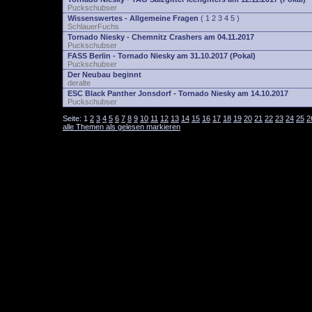
Puckschubser
Wissenswertes - Allgemeine Fragen
(
1
2
3
4
5
)
SchlauerFuchs
Tornado Niesky - Chemnitz Crashers am 04.11.2017
Puckschubser
FASS Berlin - Tornado Niesky am 31.10.2017 (Pokal)
Puckschubser
Der Neubau beginnt
deralte
ESC Black Panther Jonsdorf - Tornado Niesky am 14.10.2017
Puckschubser
Seite:
1
2
3
4
5
6
7
8
9
10
11
12
13
14
15
16
17
18
19
20
21
22
23
24
25
2
alle Themen als gelesen markieren