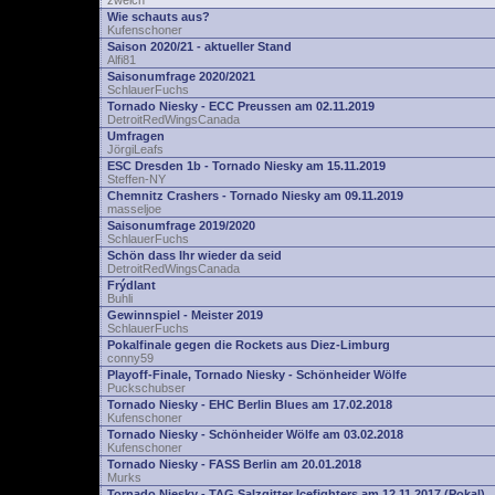
zwelch
Wie schauts aus?
Kufenschoner
Saison 2020/21 - aktueller Stand
Alfi81
Saisonumfrage 2020/2021
SchlauerFuchs
Tornado Niesky - ECC Preussen am 02.11.2019
DetroitRedWingsCanada
Umfragen
JörgiLeafs
ESC Dresden 1b - Tornado Niesky am 15.11.2019
Steffen-NY
Chemnitz Crashers - Tornado Niesky am 09.11.2019
masseljoe
Saisonumfrage 2019/2020
SchlauerFuchs
Schön dass Ihr wieder da seid
DetroitRedWingsCanada
Frýdlant
Buhli
Gewinnspiel - Meister 2019
SchlauerFuchs
Pokalfinale gegen die Rockets aus Diez-Limburg
conny59
Playoff-Finale, Tornado Niesky - Schönheider Wölfe
Puckschubser
Tornado Niesky - EHC Berlin Blues am 17.02.2018
Kufenschoner
Tornado Niesky - Schönheider Wölfe am 03.02.2018
Kufenschoner
Tornado Niesky - FASS Berlin am 20.01.2018
Murks
Tornado Niesky - TAG Salzgitter Icefighters am 12.11.2017 (Pokal)