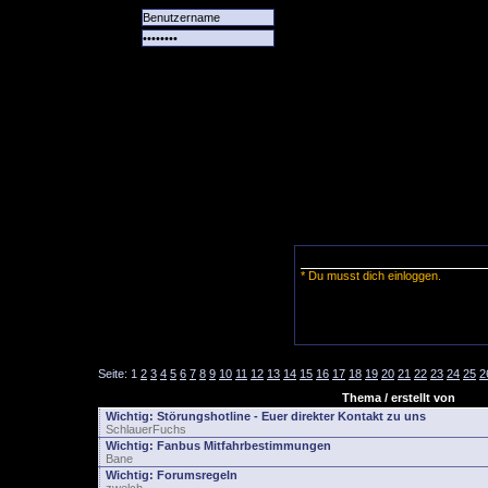
Alle
Das
Forum
Spiele
Team
alle
Tore
* Du musst dich einloggen.
Seite:
1
2
3
4
5
6
7
8
9
10
11
12
13
14
15
16
17
18
19
20
21
22
23
24
25
2
Thema / erstellt von
Wichtig:
Störungshotline - Euer direkter Kontakt zu uns
SchlauerFuchs
Wichtig:
Fanbus Mitfahrbestimmungen
Bane
Wichtig:
Forumsregeln