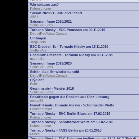
zwelch
Wie schauts aus?
Kufenschoner
Saison 2020/21 - aktueller Stand
Alfi81
Saisonumfrage 2020/2021
SchlauerFuchs
Tornado Niesky - ECC Preussen am 02.11.2019
DetroitRedWingsCanada
Umfragen
JörgiLeafs
ESC Dresden 1b - Tornado Niesky am 15.11.2019
Steffen-NY
Chemnitz Crashers - Tornado Niesky am 09.11.2019
masseljoe
Saisonumfrage 2019/2020
SchlauerFuchs
Schön dass Ihr wieder da seid
DetroitRedWingsCanada
Frýdlant
Buhli
Gewinnspiel - Meister 2019
SchlauerFuchs
Pokalfinale gegen die Rockets aus Diez-Limburg
conny59
Playoff-Finale, Tornado Niesky - Schönheider Wölfe
Puckschubser
Tornado Niesky - EHC Berlin Blues am 17.02.2018
Kufenschoner
Tornado Niesky - Schönheider Wölfe am 03.02.2018
Kufenschoner
Tornado Niesky - FASS Berlin am 20.01.2018
Murks
Tornado Niesky - TAG Salzgitter Icefighters am 12.11.2017 (Pokal)