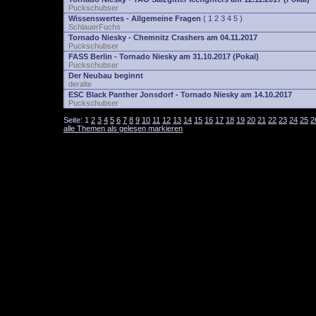
Puckschubser
Wissenswertes - Allgemeine Fragen
(
1
2
3
4
5
)
SchlauerFuchs
Tornado Niesky - Chemnitz Crashers am 04.11.2017
Puckschubser
FASS Berlin - Tornado Niesky am 31.10.2017 (Pokal)
Puckschubser
Der Neubau beginnt
deralte
ESC Black Panther Jonsdorf - Tornado Niesky am 14.10.2017
Puckschubser
Seite:
1
2
3
4
5
6
7
8
9
10
11
12
13
14
15
16
17
18
19
20
21
22
23
24
25
2
alle Themen als gelesen markieren