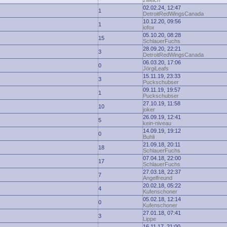
zwelch
02.02.24, 12:47
1
DetroitRedWingsCanada
10.12.20, 09:56
1
iofox
05.10.20, 08:28
15
SchlauerFuchs
28.09.20, 22:21
3
DetroitRedWingsCanada
06.03.20, 17:06
0
JörgiLeafs
15.11.19, 23:33
3
Puckschubser
09.11.19, 19:57
1
Puckschubser
27.10.19, 11:58
10
joker
26.09.19, 12:41
5
kein-niveau
14.09.19, 19:12
0
Buhli
21.09.18, 20:11
18
SchlauerFuchs
07.04.18, 22:00
17
SchlauerFuchs
27.03.18, 22:37
7
Angelfreund
20.02.18, 05:22
4
Kufenschoner
05.02.18, 12:14
0
Kufenschoner
27.01.18, 07:41
3
Lippe
16.11.17, 21:00