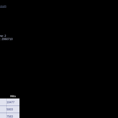
ssum
Tornado
Niesky
ne: 2
: 2060710
Hits
10477
5003
7583