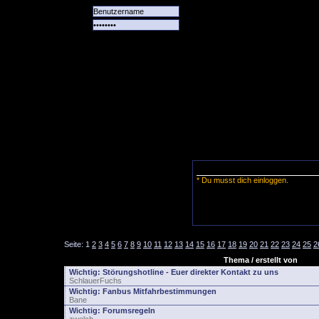
Alle
Das
Forum
Spiele
Team
alle
Tore
* Du musst dich einloggen.
Seite:
1
2
3
4
5
6
7
8
9
10
11
12
13
14
15
16
17
18
19
20
21
22
23
24
25
2
Thema / erstellt von
Wichtig:
Störungshotline - Euer direkter Kontakt zu uns
SchlauerFuchs
Wichtig:
Fanbus Mitfahrbestimmungen
Bane
Wichtig:
Forumsregeln