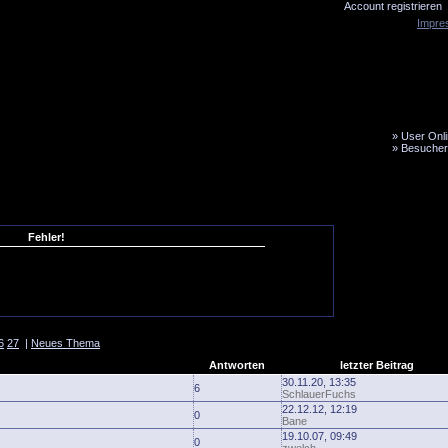
Account registrieren
Impre
»
User Onli
»
Besucher
LiveTicker
Media
Fanbus
Fehler!
6
27
|
Neues Thema
Antworten
letzter Beitrag
30.11.20, 13:35
6
SchlauerFuchs
22.12.12, 12:19
0
Bane
19.10.07, 09:49
0