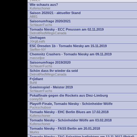
zwelch
Wie schauts aus?
Kufenschoner
Saison 2020/21 - aktueller Stand
Alfi81
Saisonumfrage 2020/2021
SchlauerFuchs
Tornado Niesky - ECC Preussen am 02.11.2019
DetroitRedWingsCanada
Umfragen
JörgiLeafs
ESC Dresden 1b - Tornado Niesky am 15.11.2019
Steffen-NY
Chemnitz Crashers - Tornado Niesky am 09.11.2019
masseljoe
Saisonumfrage 2019/2020
SchlauerFuchs
Schön dass Ihr wieder da seid
DetroitRedWingsCanada
Frýdlant
Buhli
Gewinnspiel - Meister 2019
SchlauerFuchs
Pokalfinale gegen die Rockets aus Diez-Limburg
conny59
Playoff-Finale, Tornado Niesky - Schönheider Wölfe
Puckschubser
Tornado Niesky - EHC Berlin Blues am 17.02.2018
Kufenschoner
Tornado Niesky - Schönheider Wölfe am 03.02.2018
Kufenschoner
Tornado Niesky - FASS Berlin am 20.01.2018
Murks
Tornado Niesky - TAG Salzgitter Icefighters am 12.11.2017 (Pokal)