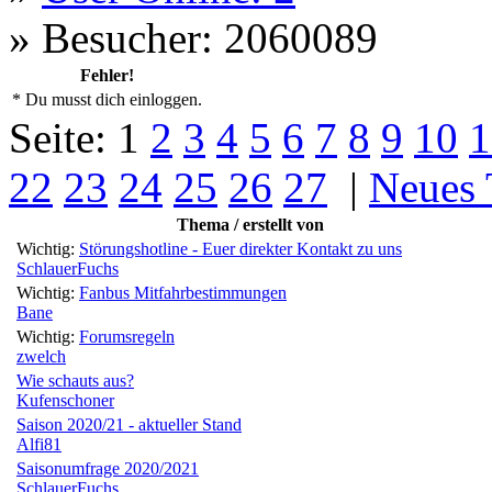
»
Besucher: 2060089
Fehler!
* Du musst dich einloggen.
Seite:
1
2
3
4
5
6
7
8
9
10
1
22
23
24
25
26
27
|
Neues
Thema / erstellt von
Wichtig:
Störungshotline - Euer direkter Kontakt zu uns
SchlauerFuchs
Wichtig:
Fanbus Mitfahrbestimmungen
Bane
Wichtig:
Forumsregeln
zwelch
Wie schauts aus?
Kufenschoner
Saison 2020/21 - aktueller Stand
Alfi81
Saisonumfrage 2020/2021
SchlauerFuchs