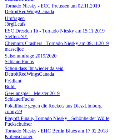
Tornado Niesky - ECC Preussen am 02.11.2019
DetroitRedWingsCanada
Umfragen
JörgiLeafs
ESC Dresden 1b - Tornado Niesky am 15.11.2019
Steffen-NY
Chemnitz Crashers - Tornado Niesky am 09.11.2019
masseljoe
Saisonumfrage 2019/2020
SchlauerFuchs
Schön dass Ihr wieder da seid
DetroitRedWingsCanada
Frýdlant
Buhli
Gewinnspiel - Meister 2019
SchlauerFuchs
Pokalfinale gegen die Rockets aus Diez-Limburg
conny59
Playoff-Finale, Tornado Niesky - Schönheider Wölfe
Puckschubser
Tornado Niesky - EHC Berlin Blues am 17.02.2018
Kufenschoner