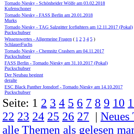
Tornado Niesky - Schönheider Wölfe am 03.02.2018
Kufenschoner
Tornado Niesky - FASS Berlin am 20.01.2018
Murks
Tornado Niesky - TAG Salzgitter Icefighters am 12.11.2017 (Pokal)
Puckschubser
Wissenswertes - Allgemeine Fragen
(
1
2
3
4
5
)
SchlauerFuchs
Tornado Niesky - Chemnitz Crashers am 04.11.2017
Puckschubser
FASS Berlin - Tornado Niesky am 31.10.2017 (Pokal)
Puckschubser
Der Neubau beginnt
deralte
ESC Black Panther Jonsdorf - Tornado Niesky am 14.10.2017
Puckschubser
Seite:
1
2
3
4
5
6
7
8
9
10
1
22
23
24
25
26
27
|
Neues
alle Themen als gelesen ma