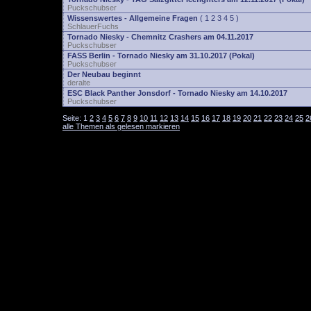
Puckschubser
Wissenswertes - Allgemeine Fragen
(
1
2
3
4
5
)
SchlauerFuchs
Tornado Niesky - Chemnitz Crashers am 04.11.2017
Puckschubser
FASS Berlin - Tornado Niesky am 31.10.2017 (Pokal)
Puckschubser
Der Neubau beginnt
deralte
ESC Black Panther Jonsdorf - Tornado Niesky am 14.10.2017
Puckschubser
Seite:
1
2
3
4
5
6
7
8
9
10
11
12
13
14
15
16
17
18
19
20
21
22
23
24
25
2
alle Themen als gelesen markieren