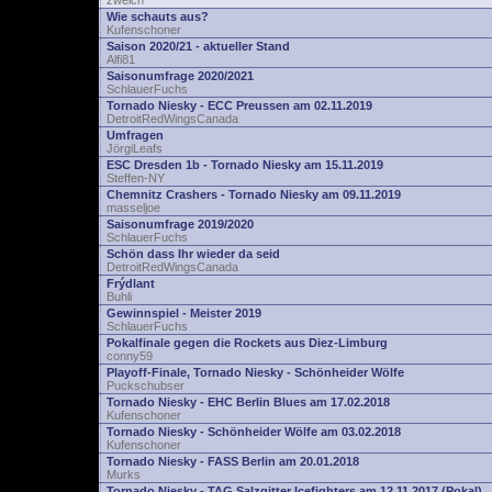
zwelch
Wie schauts aus?
Kufenschoner
Saison 2020/21 - aktueller Stand
Alfi81
Saisonumfrage 2020/2021
SchlauerFuchs
Tornado Niesky - ECC Preussen am 02.11.2019
DetroitRedWingsCanada
Umfragen
JörgiLeafs
ESC Dresden 1b - Tornado Niesky am 15.11.2019
Steffen-NY
Chemnitz Crashers - Tornado Niesky am 09.11.2019
masseljoe
Saisonumfrage 2019/2020
SchlauerFuchs
Schön dass Ihr wieder da seid
DetroitRedWingsCanada
Frýdlant
Buhli
Gewinnspiel - Meister 2019
SchlauerFuchs
Pokalfinale gegen die Rockets aus Diez-Limburg
conny59
Playoff-Finale, Tornado Niesky - Schönheider Wölfe
Puckschubser
Tornado Niesky - EHC Berlin Blues am 17.02.2018
Kufenschoner
Tornado Niesky - Schönheider Wölfe am 03.02.2018
Kufenschoner
Tornado Niesky - FASS Berlin am 20.01.2018
Murks
Tornado Niesky - TAG Salzgitter Icefighters am 12.11.2017 (Pokal)