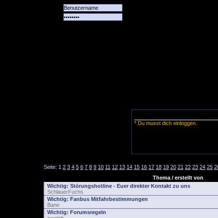
Alle
Das
Forum
Spiele
Team
alle
Tore
* Du musst dich einloggen.
Seite:
1
2
3
4
5
6
7
8
9
10
11
12
13
14
15
16
17
18
19
20
21
22
23
24
25
2
Thema / erstellt von
Wichtig:
Störungshotline - Euer direkter Kontakt zu uns
SchlauerFuchs
Wichtig:
Fanbus Mitfahrbestimmungen
Bane
Wichtig:
Forumsregeln