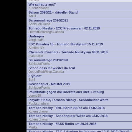
zwelch
Wie schauts aus?
Kufenschoner
Saison 2020/21 - aktueller Stand
Alfi81
Saisonumfrage 2020/2021
SchlauerFuchs
Tornado Niesky - ECC Preussen am 02.11.2019
DetroitRedWingsCanada
Umfragen
JörgiLeafs
ESC Dresden 1b - Tornado Niesky am 15.11.2019
Steffen-NY
Chemnitz Crashers - Tornado Niesky am 09.11.2019
masseljoe
Saisonumfrage 2019/2020
SchlauerFuchs
Schön dass Ihr wieder da seid
DetroitRedWingsCanada
Frýdlant
Buhli
Gewinnspiel - Meister 2019
SchlauerFuchs
Pokalfinale gegen die Rockets aus Diez-Limburg
conny59
Playoff-Finale, Tornado Niesky - Schönheider Wölfe
Puckschubser
Tornado Niesky - EHC Berlin Blues am 17.02.2018
Kufenschoner
Tornado Niesky - Schönheider Wölfe am 03.02.2018
Kufenschoner
Tornado Niesky - FASS Berlin am 20.01.2018
Murks
Tornado Niesky - TAG Salzgitter Icefighters am 12.11.2017 (Pokal)