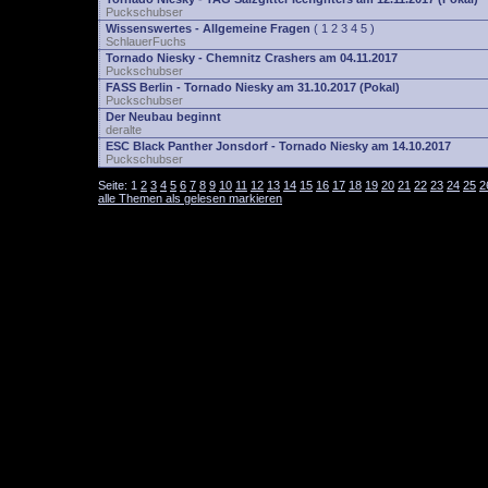
Puckschubser
Wissenswertes - Allgemeine Fragen
(
1
2
3
4
5
)
SchlauerFuchs
Tornado Niesky - Chemnitz Crashers am 04.11.2017
Puckschubser
FASS Berlin - Tornado Niesky am 31.10.2017 (Pokal)
Puckschubser
Der Neubau beginnt
deralte
ESC Black Panther Jonsdorf - Tornado Niesky am 14.10.2017
Puckschubser
Seite:
1
2
3
4
5
6
7
8
9
10
11
12
13
14
15
16
17
18
19
20
21
22
23
24
25
2
alle Themen als gelesen markieren