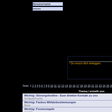
Alle
Das
Forum
Spiele
Team
alle
Tore
* Du musst dich einloggen.
Seite:
1
2
3
4
5
6
7
8
9
10
11
12
13
14
15
16
17
18
19
20
21
22
23
24
25
2
Thema / erstellt von
Wichtig:
Störungshotline - Euer direkter Kontakt zu uns
SchlauerFuchs
Wichtig:
Fanbus Mitfahrbestimmungen
Bane
Wichtig:
Forumsregeln