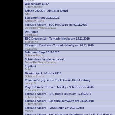
zwelch
Wie schauts aus?
Kufenschoner
Saison 2020/21 - aktueller Stand
Alfi81
Saisonumfrage 2020/2021
SchlauerFuchs
Tornado Niesky - ECC Preussen am 02.11.2019
DetroitRedWingsCanada
Umfragen
JörgiLeafs
ESC Dresden 1b - Tornado Niesky am 15.11.2019
Steffen-NY
Chemnitz Crashers - Tornado Niesky am 09.11.2019
masseljoe
Saisonumfrage 2019/2020
SchlauerFuchs
Schön dass Ihr wieder da seid
DetroitRedWingsCanada
Frýdlant
Buhli
Gewinnspiel - Meister 2019
SchlauerFuchs
Pokalfinale gegen die Rockets aus Diez-Limburg
conny59
Playoff-Finale, Tornado Niesky - Schönheider Wölfe
Puckschubser
Tornado Niesky - EHC Berlin Blues am 17.02.2018
Kufenschoner
Tornado Niesky - Schönheider Wölfe am 03.02.2018
Kufenschoner
Tornado Niesky - FASS Berlin am 20.01.2018
Murks
Tornado Niesky - TAG Salzgitter Icefighters am 12.11.2017 (Pokal)