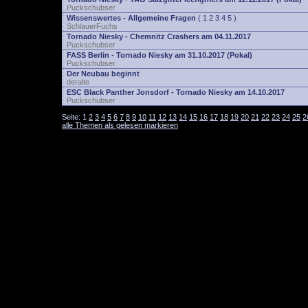
Puckschubser
Wissenswertes - Allgemeine Fragen
(
1
2
3
4
5
)
SchlauerFuchs
Tornado Niesky - Chemnitz Crashers am 04.11.2017
Puckschubser
FASS Berlin - Tornado Niesky am 31.10.2017 (Pokal)
Puckschubser
Der Neubau beginnt
deralte
ESC Black Panther Jonsdorf - Tornado Niesky am 14.10.2017
Puckschubser
Seite:
1
2
3
4
5
6
7
8
9
10
11
12
13
14
15
16
17
18
19
20
21
22
23
24
25
2
alle Themen als gelesen markieren