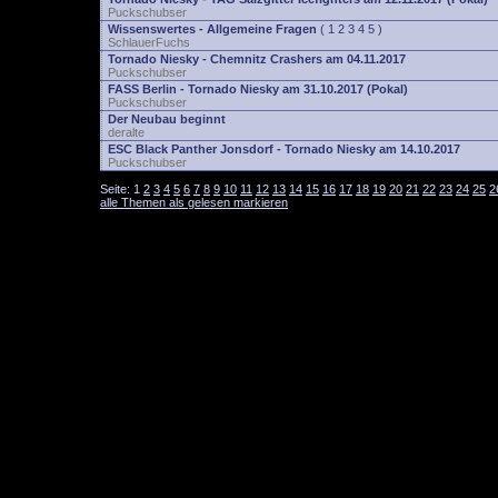
Puckschubser
Wissenswertes - Allgemeine Fragen
(
1
2
3
4
5
)
SchlauerFuchs
Tornado Niesky - Chemnitz Crashers am 04.11.2017
Puckschubser
FASS Berlin - Tornado Niesky am 31.10.2017 (Pokal)
Puckschubser
Der Neubau beginnt
deralte
ESC Black Panther Jonsdorf - Tornado Niesky am 14.10.2017
Puckschubser
Seite:
1
2
3
4
5
6
7
8
9
10
11
12
13
14
15
16
17
18
19
20
21
22
23
24
25
2
alle Themen als gelesen markieren