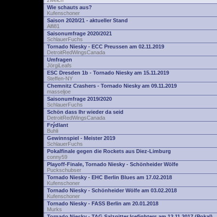
zwelch
Wie schauts aus?
Kufenschoner
Saison 2020/21 - aktueller Stand
Alfi81
Saisonumfrage 2020/2021
SchlauerFuchs
Tornado Niesky - ECC Preussen am 02.11.2019
DetroitRedWingsCanada
Umfragen
JörgiLeafs
ESC Dresden 1b - Tornado Niesky am 15.11.2019
Steffen-NY
Chemnitz Crashers - Tornado Niesky am 09.11.2019
masseljoe
Saisonumfrage 2019/2020
SchlauerFuchs
Schön dass Ihr wieder da seid
DetroitRedWingsCanada
Frýdlant
Buhli
Gewinnspiel - Meister 2019
SchlauerFuchs
Pokalfinale gegen die Rockets aus Diez-Limburg
conny59
Playoff-Finale, Tornado Niesky - Schönheider Wölfe
Puckschubser
Tornado Niesky - EHC Berlin Blues am 17.02.2018
Kufenschoner
Tornado Niesky - Schönheider Wölfe am 03.02.2018
Kufenschoner
Tornado Niesky - FASS Berlin am 20.01.2018
Murks
Tornado Niesky - TAG Salzgitter Icefighters am 12.11.2017 (Pokal)