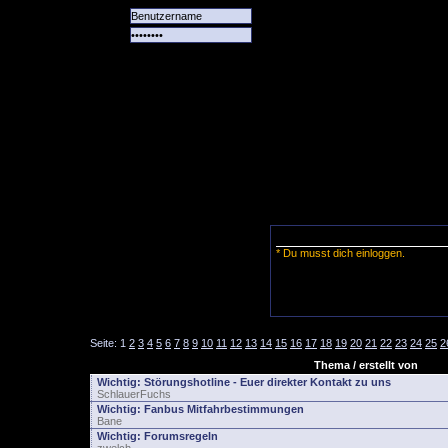
Alle
Das
Forum
Spiele
Team
alle
Tore
* Du musst dich einloggen.
Seite:
1
2
3
4
5
6
7
8
9
10
11
12
13
14
15
16
17
18
19
20
21
22
23
24
25
2
Thema / erstellt von
Wichtig:
Störungshotline - Euer direkter Kontakt zu uns
SchlauerFuchs
Wichtig:
Fanbus Mitfahrbestimmungen
Bane
Wichtig:
Forumsregeln