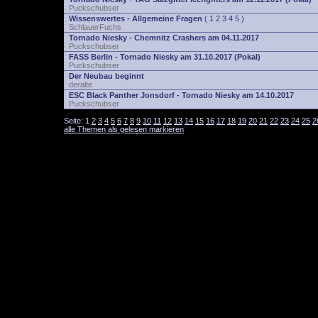
Puckschubser
Wissenswertes - Allgemeine Fragen
(
1
2
3
4
5
)
SchlauerFuchs
Tornado Niesky - Chemnitz Crashers am 04.11.2017
Puckschubser
FASS Berlin - Tornado Niesky am 31.10.2017 (Pokal)
Puckschubser
Der Neubau beginnt
deralte
ESC Black Panther Jonsdorf - Tornado Niesky am 14.10.2017
Puckschubser
Seite:
1
2
3
4
5
6
7
8
9
10
11
12
13
14
15
16
17
18
19
20
21
22
23
24
25
2
alle Themen als gelesen markieren