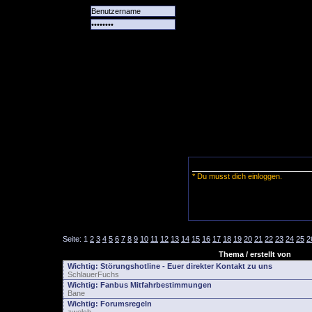
Alle
Das
Forum
Spiele
Team
alle
Tore
* Du musst dich einloggen.
Seite:
1
2
3
4
5
6
7
8
9
10
11
12
13
14
15
16
17
18
19
20
21
22
23
24
25
2
Thema / erstellt von
Wichtig:
Störungshotline - Euer direkter Kontakt zu uns
SchlauerFuchs
Wichtig:
Fanbus Mitfahrbestimmungen
Bane
Wichtig:
Forumsregeln