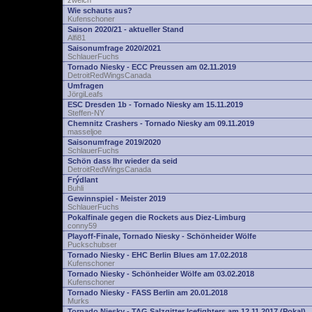
zwelch
Wie schauts aus?
Kufenschoner
Saison 2020/21 - aktueller Stand
Alfi81
Saisonumfrage 2020/2021
SchlauerFuchs
Tornado Niesky - ECC Preussen am 02.11.2019
DetroitRedWingsCanada
Umfragen
JörgiLeafs
ESC Dresden 1b - Tornado Niesky am 15.11.2019
Steffen-NY
Chemnitz Crashers - Tornado Niesky am 09.11.2019
masseljoe
Saisonumfrage 2019/2020
SchlauerFuchs
Schön dass Ihr wieder da seid
DetroitRedWingsCanada
Frýdlant
Buhli
Gewinnspiel - Meister 2019
SchlauerFuchs
Pokalfinale gegen die Rockets aus Diez-Limburg
conny59
Playoff-Finale, Tornado Niesky - Schönheider Wölfe
Puckschubser
Tornado Niesky - EHC Berlin Blues am 17.02.2018
Kufenschoner
Tornado Niesky - Schönheider Wölfe am 03.02.2018
Kufenschoner
Tornado Niesky - FASS Berlin am 20.01.2018
Murks
Tornado Niesky - TAG Salzgitter Icefighters am 12.11.2017 (Pokal)