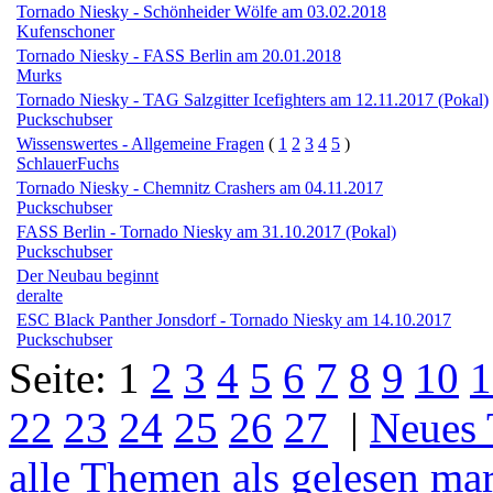
Tornado Niesky - Schönheider Wölfe am 03.02.2018
Kufenschoner
Tornado Niesky - FASS Berlin am 20.01.2018
Murks
Tornado Niesky - TAG Salzgitter Icefighters am 12.11.2017 (Pokal)
Puckschubser
Wissenswertes - Allgemeine Fragen
(
1
2
3
4
5
)
SchlauerFuchs
Tornado Niesky - Chemnitz Crashers am 04.11.2017
Puckschubser
FASS Berlin - Tornado Niesky am 31.10.2017 (Pokal)
Puckschubser
Der Neubau beginnt
deralte
ESC Black Panther Jonsdorf - Tornado Niesky am 14.10.2017
Puckschubser
Seite:
1
2
3
4
5
6
7
8
9
10
1
22
23
24
25
26
27
|
Neues
alle Themen als gelesen ma