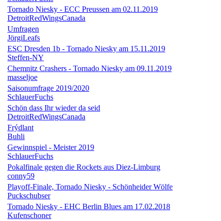
Tornado Niesky - ECC Preussen am 02.11.2019
DetroitRedWingsCanada
Umfragen
JörgiLeafs
ESC Dresden 1b - Tornado Niesky am 15.11.2019
Steffen-NY
Chemnitz Crashers - Tornado Niesky am 09.11.2019
masseljoe
Saisonumfrage 2019/2020
SchlauerFuchs
Schön dass Ihr wieder da seid
DetroitRedWingsCanada
Frýdlant
Buhli
Gewinnspiel - Meister 2019
SchlauerFuchs
Pokalfinale gegen die Rockets aus Diez-Limburg
conny59
Playoff-Finale, Tornado Niesky - Schönheider Wölfe
Puckschubser
Tornado Niesky - EHC Berlin Blues am 17.02.2018
Kufenschoner