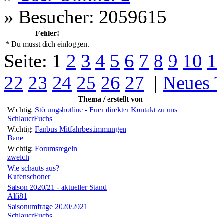
»
Besucher: 2059615
Fehler!
* Du musst dich einloggen.
Seite:
1
2
3
4
5
6
7
8
9
10
1
22
23
24
25
26
27
|
Neues
Thema / erstellt von
Wichtig:
Störungshotline - Euer direkter Kontakt zu uns
SchlauerFuchs
Wichtig:
Fanbus Mitfahrbestimmungen
Bane
Wichtig:
Forumsregeln
zwelch
Wie schauts aus?
Kufenschoner
Saison 2020/21 - aktueller Stand
Alfi81
Saisonumfrage 2020/2021
SchlauerFuchs