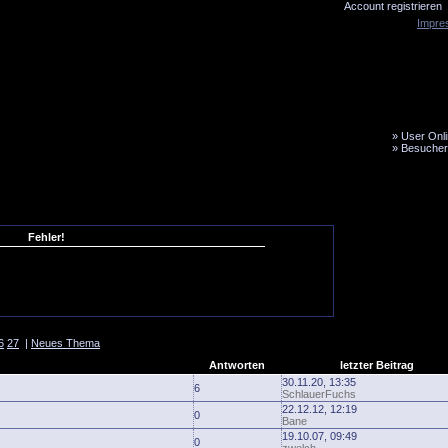
Account registrieren
Impre
»
User Onli
»
Besucher
LiveTicker
Media
Fanbus
Fehler!
6
27
|
Neues Thema
Antworten
letzter Beitrag
30.11.20, 13:35
6
SchlauerFuchs
22.12.12, 12:19
0
Bane
19.10.07, 09:49
0