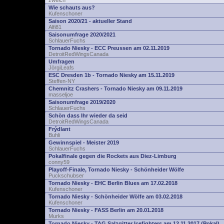
zwelch
Wie schauts aus?
Kufenschoner
Saison 2020/21 - aktueller Stand
Alfi81
Saisonumfrage 2020/2021
SchlauerFuchs
Tornado Niesky - ECC Preussen am 02.11.2019
DetroitRedWingsCanada
Umfragen
JörgiLeafs
ESC Dresden 1b - Tornado Niesky am 15.11.2019
Steffen-NY
Chemnitz Crashers - Tornado Niesky am 09.11.2019
masseljoe
Saisonumfrage 2019/2020
SchlauerFuchs
Schön dass Ihr wieder da seid
DetroitRedWingsCanada
Frýdlant
Buhli
Gewinnspiel - Meister 2019
SchlauerFuchs
Pokalfinale gegen die Rockets aus Diez-Limburg
conny59
Playoff-Finale, Tornado Niesky - Schönheider Wölfe
Puckschubser
Tornado Niesky - EHC Berlin Blues am 17.02.2018
Kufenschoner
Tornado Niesky - Schönheider Wölfe am 03.02.2018
Kufenschoner
Tornado Niesky - FASS Berlin am 20.01.2018
Murks
Tornado Niesky - TAG Salzgitter Icefighters am 12.11.2017 (Pokal)