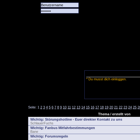
Alle
Das
Forum
Spiele
Team
alle
Tore
* Du musst dich einloggen.
Seite:
1
2
3
4
5
6
7
8
9
10
11
12
13
14
15
16
17
18
19
20
21
22
23
24
25
2
Thema / erstellt von
Wichtig:
Störungshotline - Euer direkter Kontakt zu uns
SchlauerFuchs
Wichtig:
Fanbus Mitfahrbestimmungen
Bane
Wichtig:
Forumsregeln