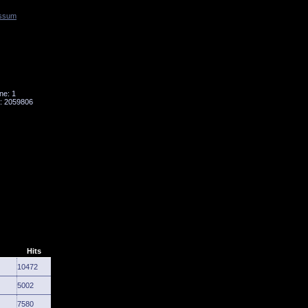
ssum
Tornado
Niesky
ne: 1
: 2059806
Hits
10472
5002
7580