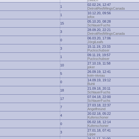
zwelch
02.02.24, 12:47
1
DetroitRedWingsCanada
10.12.20, 09:56
1
iofox
05.10.20, 08:28
15
SchlauerFuchs
28.09.20, 22:21
3
DetroitRedWingsCanada
06.03.20, 17:06
0
JörgiLeafs
15.11.19, 23:33
3
Puckschubser
09.11.19, 19:57
1
Puckschubser
27.10.19, 11:58
10
joker
26.09.19, 12:41
5
kein-niveau
14.09.19, 19:12
0
Buhli
21.09.18, 20:11
18
SchlauerFuchs
07.04.18, 22:00
17
SchlauerFuchs
27.03.18, 22:37
7
Angelfreund
20.02.18, 05:22
4
Kufenschoner
05.02.18, 12:14
0
Kufenschoner
27.01.18, 07:41
3
Lippe
16.11.17, 21:00