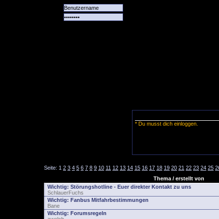
Alle
Das
Forum
Spiele
Team
alle
Tore
* Du musst dich einloggen.
Seite:
1
2
3
4
5
6
7
8
9
10
11
12
13
14
15
16
17
18
19
20
21
22
23
24
25
2
Thema / erstellt von
Wichtig:
Störungshotline - Euer direkter Kontakt zu uns
SchlauerFuchs
Wichtig:
Fanbus Mitfahrbestimmungen
Bane
Wichtig:
Forumsregeln