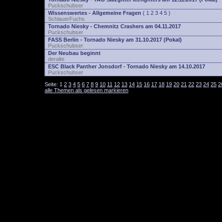
Puckschubser
Wissenswertes - Allgemeine Fragen
(
1
2
3
4
5
)
SchlauerFuchs
Tornado Niesky - Chemnitz Crashers am 04.11.2017
Puckschubser
FASS Berlin - Tornado Niesky am 31.10.2017 (Pokal)
Puckschubser
Der Neubau beginnt
deralte
ESC Black Panther Jonsdorf - Tornado Niesky am 14.10.2017
Puckschubser
Seite:
1
2
3
4
5
6
7
8
9
10
11
12
13
14
15
16
17
18
19
20
21
22
23
24
25
2
alle Themen als gelesen markieren