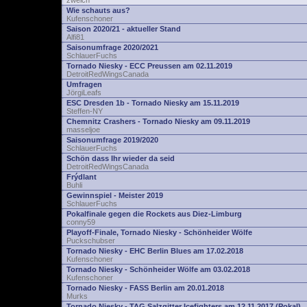
zwelch
Wie schauts aus?
Kufenschoner
Saison 2020/21 - aktueller Stand
Alfi81
Saisonumfrage 2020/2021
SchlauerFuchs
Tornado Niesky - ECC Preussen am 02.11.2019
DetroitRedWingsCanada
Umfragen
JörgiLeafs
ESC Dresden 1b - Tornado Niesky am 15.11.2019
Steffen-NY
Chemnitz Crashers - Tornado Niesky am 09.11.2019
masseljoe
Saisonumfrage 2019/2020
SchlauerFuchs
Schön dass Ihr wieder da seid
DetroitRedWingsCanada
Frýdlant
Buhli
Gewinnspiel - Meister 2019
SchlauerFuchs
Pokalfinale gegen die Rockets aus Diez-Limburg
conny59
Playoff-Finale, Tornado Niesky - Schönheider Wölfe
Puckschubser
Tornado Niesky - EHC Berlin Blues am 17.02.2018
Kufenschoner
Tornado Niesky - Schönheider Wölfe am 03.02.2018
Kufenschoner
Tornado Niesky - FASS Berlin am 20.01.2018
Murks
Tornado Niesky - TAG Salzgitter Icefighters am 12.11.2017 (Pokal)