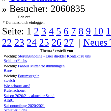
»
Besucher: 2060835
Fehler!
* Du musst dich einloggen.
Seite:
1
2
3
4
5
6
7
8
9
10
1
22
23
24
25
26
27
|
Neues
Thema / erstellt von
Wichtig:
Störungshotline - Euer direkter Kontakt zu uns
SchlauerFuchs
Wichtig:
Fanbus Mitfahrbestimmungen
Bane
Wichtig:
Forumsregeln
zwelch
Wie schauts aus?
Kufenschoner
Saison 2020/21 - aktueller Stand
Alfi81
Saisonumfrage 2020/2021
SchlauerFuchs