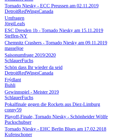
Tornado Niesky - ECC Preussen am 02.11.2019
DetroitRedWingsCanada
Umfragen
JörgiLeafs
ESC Dresden 1b - Tornado Niesky am 15.11.2019
Steffen-NY
Chemnitz Crashers - Tornado Niesky am 09.11.2019
masseljoe
Saisonumfrage 2019/2020
SchlauerFuchs
Schön dass Ihr wieder da seid
DetroitRedWingsCanada
Frýdlant
Buhli
Gewinnspiel - Meister 2019
SchlauerFuchs
Pokalfinale gegen die Rockets aus Diez-Limburg
conny59
Playoff-Finale, Tornado Niesky - Schönheider Wölfe
Puckschubser
Tornado Niesky - EHC Berlin Blues am 17.02.2018
Kufenschoner