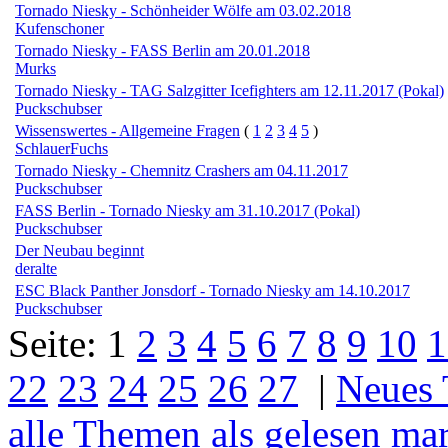
Tornado Niesky - Schönheider Wölfe am 03.02.2018
Kufenschoner
Tornado Niesky - FASS Berlin am 20.01.2018
Murks
Tornado Niesky - TAG Salzgitter Icefighters am 12.11.2017 (Pokal)
Puckschubser
Wissenswertes - Allgemeine Fragen
(
1
2
3
4
5
)
SchlauerFuchs
Tornado Niesky - Chemnitz Crashers am 04.11.2017
Puckschubser
FASS Berlin - Tornado Niesky am 31.10.2017 (Pokal)
Puckschubser
Der Neubau beginnt
deralte
ESC Black Panther Jonsdorf - Tornado Niesky am 14.10.2017
Puckschubser
Seite:
1
2
3
4
5
6
7
8
9
10
1
22
23
24
25
26
27
|
Neues
alle Themen als gelesen ma