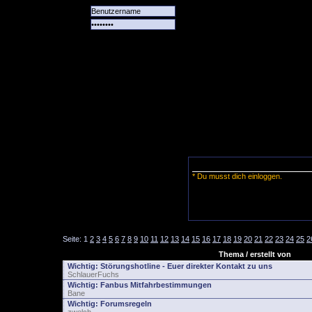
Alle
Das
Forum
Spiele
Team
alle
Tore
* Du musst dich einloggen.
Seite:
1
2
3
4
5
6
7
8
9
10
11
12
13
14
15
16
17
18
19
20
21
22
23
24
25
2
Thema / erstellt von
Wichtig:
Störungshotline - Euer direkter Kontakt zu uns
SchlauerFuchs
Wichtig:
Fanbus Mitfahrbestimmungen
Bane
Wichtig:
Forumsregeln