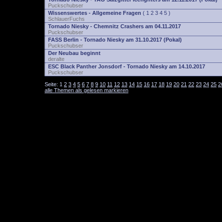
Puckschubser
Wissenswertes - Allgemeine Fragen
(
1
2
3
4
5
)
SchlauerFuchs
Tornado Niesky - Chemnitz Crashers am 04.11.2017
Puckschubser
FASS Berlin - Tornado Niesky am 31.10.2017 (Pokal)
Puckschubser
Der Neubau beginnt
deralte
ESC Black Panther Jonsdorf - Tornado Niesky am 14.10.2017
Puckschubser
Seite:
1
2
3
4
5
6
7
8
9
10
11
12
13
14
15
16
17
18
19
20
21
22
23
24
25
2
alle Themen als gelesen markieren