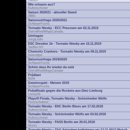
zwelch
Wie schauts aus?
Kufenschoner
Saison 2020/21 - aktueller Stand
Alfi81
Saisonumfrage 2020/2021
SchlauerFuchs
Tornado Niesky - ECC Preussen am 02.11.2019
DetroitRedWingsCanada
Umfragen
JörgiLeafs
ESC Dresden 1b - Tornado Niesky am 15.11.2019
Steffen-NY
Chemnitz Crashers - Tornado Niesky am 09.11.2019
masseljoe
Saisonumfrage 2019/2020
SchlauerFuchs
Schön dass Ihr wieder da seid
DetroitRedWingsCanada
Frýdlant
Buhli
Gewinnspiel - Meister 2019
SchlauerFuchs
Pokalfinale gegen die Rockets aus Diez-Limburg
conny59
Playoff-Finale, Tornado Niesky - Schönheider Wölfe
Puckschubser
Tornado Niesky - EHC Berlin Blues am 17.02.2018
Kufenschoner
Tornado Niesky - Schönheider Wölfe am 03.02.2018
Kufenschoner
Tornado Niesky - FASS Berlin am 20.01.2018
Murks
Tornado Niesky - TAG Salzgitter Icefighters am 12.11.2017 (Pokal)