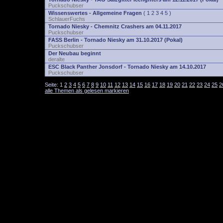
Puckschubser
Wissenswertes - Allgemeine Fragen
(
1
2
3
4
5
)
SchlauerFuchs
Tornado Niesky - Chemnitz Crashers am 04.11.2017
Puckschubser
FASS Berlin - Tornado Niesky am 31.10.2017 (Pokal)
Puckschubser
Der Neubau beginnt
deralte
ESC Black Panther Jonsdorf - Tornado Niesky am 14.10.2017
Puckschubser
Seite:
1
2
3
4
5
6
7
8
9
10
11
12
13
14
15
16
17
18
19
20
21
22
23
24
25
2
alle Themen als gelesen markieren