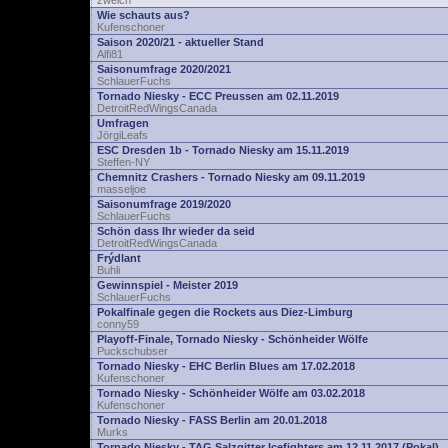
zwelch
Wie schauts aus?
Kufenschoner
Saison 2020/21 - aktueller Stand
Alfi81
Saisonumfrage 2020/2021
SchlauerFuchs
Tornado Niesky - ECC Preussen am 02.11.2019
DetroitRedWingsCanada
Umfragen
JörgiLeafs
ESC Dresden 1b - Tornado Niesky am 15.11.2019
Steffen-NY
Chemnitz Crashers - Tornado Niesky am 09.11.2019
masseljoe
Saisonumfrage 2019/2020
SchlauerFuchs
Schön dass Ihr wieder da seid
DetroitRedWingsCanada
Frýdlant
Buhli
Gewinnspiel - Meister 2019
SchlauerFuchs
Pokalfinale gegen die Rockets aus Diez-Limburg
conny59
Playoff-Finale, Tornado Niesky - Schönheider Wölfe
Puckschubser
Tornado Niesky - EHC Berlin Blues am 17.02.2018
Kufenschoner
Tornado Niesky - Schönheider Wölfe am 03.02.2018
Kufenschoner
Tornado Niesky - FASS Berlin am 20.01.2018
Murks
Tornado Niesky - TAG Salzgitter Icefighters am 12.11.2017 (Pokal)