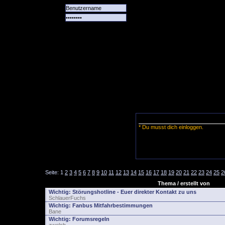
Alle
Das
Forum
Spiele
Team
alle
Tore
* Du musst dich einloggen.
Seite:
1
2
3
4
5
6
7
8
9
10
11
12
13
14
15
16
17
18
19
20
21
22
23
24
25
2
Thema / erstellt von
Wichtig:
Störungshotline - Euer direkter Kontakt zu uns
SchlauerFuchs
Wichtig:
Fanbus Mitfahrbestimmungen
Bane
Wichtig:
Forumsregeln