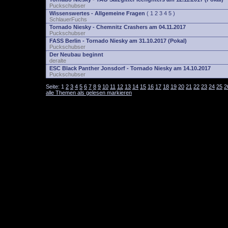
Puckschubser
Wissenswertes - Allgemeine Fragen
(
1
2
3
4
5
)
SchlauerFuchs
Tornado Niesky - Chemnitz Crashers am 04.11.2017
Puckschubser
FASS Berlin - Tornado Niesky am 31.10.2017 (Pokal)
Puckschubser
Der Neubau beginnt
deralte
ESC Black Panther Jonsdorf - Tornado Niesky am 14.10.2017
Puckschubser
Seite:
1
2
3
4
5
6
7
8
9
10
11
12
13
14
15
16
17
18
19
20
21
22
23
24
25
2
alle Themen als gelesen markieren