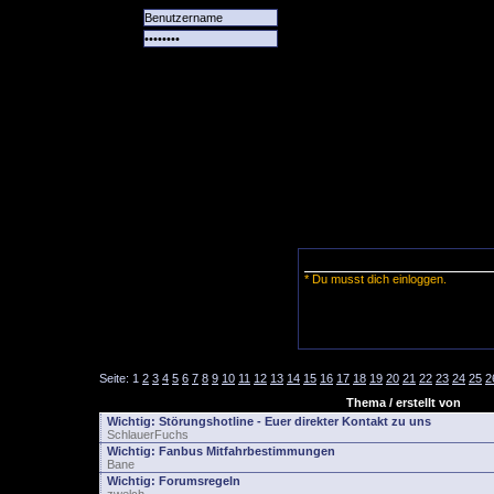
Alle
Das
Forum
Spiele
Team
alle
Tore
* Du musst dich einloggen.
Seite:
1
2
3
4
5
6
7
8
9
10
11
12
13
14
15
16
17
18
19
20
21
22
23
24
25
2
Thema / erstellt von
Wichtig:
Störungshotline - Euer direkter Kontakt zu uns
SchlauerFuchs
Wichtig:
Fanbus Mitfahrbestimmungen
Bane
Wichtig:
Forumsregeln