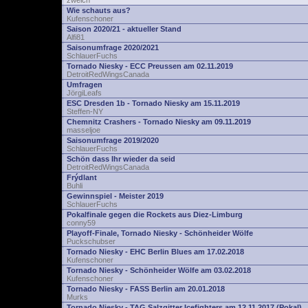
zwelch
Wie schauts aus?
Kufenschoner
Saison 2020/21 - aktueller Stand
Alfi81
Saisonumfrage 2020/2021
SchlauerFuchs
Tornado Niesky - ECC Preussen am 02.11.2019
DetroitRedWingsCanada
Umfragen
JörgiLeafs
ESC Dresden 1b - Tornado Niesky am 15.11.2019
Steffen-NY
Chemnitz Crashers - Tornado Niesky am 09.11.2019
masseljoe
Saisonumfrage 2019/2020
SchlauerFuchs
Schön dass Ihr wieder da seid
DetroitRedWingsCanada
Frýdlant
Buhli
Gewinnspiel - Meister 2019
SchlauerFuchs
Pokalfinale gegen die Rockets aus Diez-Limburg
conny59
Playoff-Finale, Tornado Niesky - Schönheider Wölfe
Puckschubser
Tornado Niesky - EHC Berlin Blues am 17.02.2018
Kufenschoner
Tornado Niesky - Schönheider Wölfe am 03.02.2018
Kufenschoner
Tornado Niesky - FASS Berlin am 20.01.2018
Murks
Tornado Niesky - TAG Salzgitter Icefighters am 12.11.2017 (Pokal)