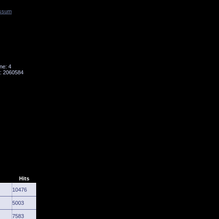
ssum
Tornado
Niesky
ne: 4
: 2060584
Hits
10476
5003
7583