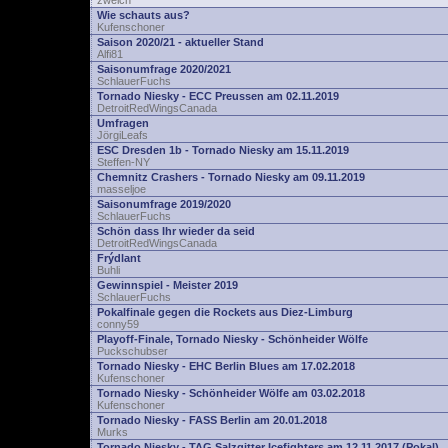
zwelch
Wie schauts aus?
Kufenschoner
Saison 2020/21 - aktueller Stand
Alfi81
Saisonumfrage 2020/2021
SchlauerFuchs
Tornado Niesky - ECC Preussen am 02.11.2019
DetroitRedWingsCanada
Umfragen
JörgiLeafs
ESC Dresden 1b - Tornado Niesky am 15.11.2019
Steffen-NY
Chemnitz Crashers - Tornado Niesky am 09.11.2019
masseljoe
Saisonumfrage 2019/2020
SchlauerFuchs
Schön dass Ihr wieder da seid
DetroitRedWingsCanada
Frýdlant
Buhli
Gewinnspiel - Meister 2019
SchlauerFuchs
Pokalfinale gegen die Rockets aus Diez-Limburg
conny59
Playoff-Finale, Tornado Niesky - Schönheider Wölfe
Puckschubser
Tornado Niesky - EHC Berlin Blues am 17.02.2018
Kufenschoner
Tornado Niesky - Schönheider Wölfe am 03.02.2018
Kufenschoner
Tornado Niesky - FASS Berlin am 20.01.2018
Murks
Tornado Niesky - TAG Salzgitter Icefighters am 12.11.2017 (Pokal)