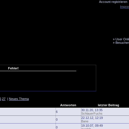
Account registrieren
Impre
»
User Onli
»
Besucher
LiveTicker
Media
Fanbus
Fehler!
6
27
|
Neues Thema
Antworten
letzter Beitrag
30.11.20, 13:35
6
SchlauerFuchs
22.12.12, 12:19
0
Bane
19.10.07, 09:49
0