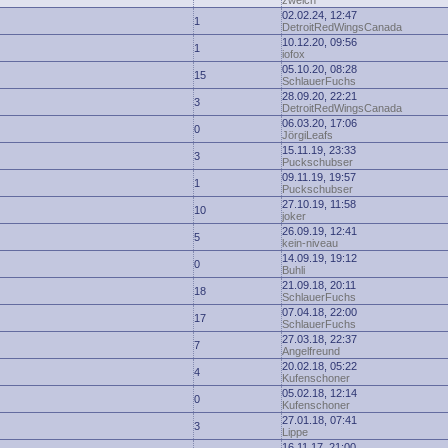
zwelch
02.02.24, 12:47
1
DetroitRedWingsCanada
10.12.20, 09:56
1
iofox
05.10.20, 08:28
15
SchlauerFuchs
28.09.20, 22:21
3
DetroitRedWingsCanada
06.03.20, 17:06
0
JörgiLeafs
15.11.19, 23:33
3
Puckschubser
09.11.19, 19:57
1
Puckschubser
27.10.19, 11:58
10
joker
26.09.19, 12:41
5
kein-niveau
14.09.19, 19:12
0
Buhli
21.09.18, 20:11
18
SchlauerFuchs
07.04.18, 22:00
17
SchlauerFuchs
27.03.18, 22:37
7
Angelfreund
20.02.18, 05:22
4
Kufenschoner
05.02.18, 12:14
0
Kufenschoner
27.01.18, 07:41
3
Lippe
16.11.17, 21:00