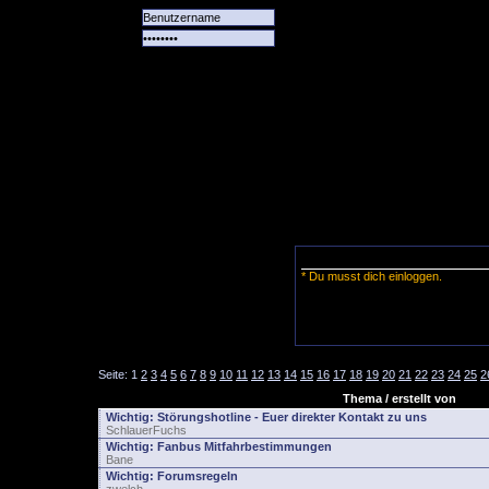
Alle
Das
Forum
Spiele
Team
alle
Tore
* Du musst dich einloggen.
Seite:
1
2
3
4
5
6
7
8
9
10
11
12
13
14
15
16
17
18
19
20
21
22
23
24
25
2
Thema / erstellt von
Wichtig:
Störungshotline - Euer direkter Kontakt zu uns
SchlauerFuchs
Wichtig:
Fanbus Mitfahrbestimmungen
Bane
Wichtig:
Forumsregeln