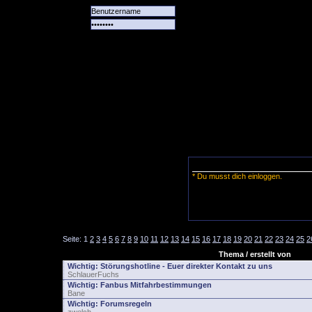
Alle
Das
Forum
Spiele
Team
alle
Tore
* Du musst dich einloggen.
Seite:
1
2
3
4
5
6
7
8
9
10
11
12
13
14
15
16
17
18
19
20
21
22
23
24
25
2
Thema / erstellt von
Wichtig:
Störungshotline - Euer direkter Kontakt zu uns
SchlauerFuchs
Wichtig:
Fanbus Mitfahrbestimmungen
Bane
Wichtig:
Forumsregeln