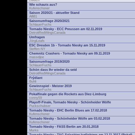
zwelch
Wie schauts aus?
Kufenschoner
Saison 2020/21 - aktueller Stand
Alfi81
Saisonumfrage 2020/2021
SchlauerFuchs
Tornado Niesky - ECC Preussen am 02.11.2019
DetroitRedWingsCanada
Umfragen
JörgiLeafs
ESC Dresden 1b - Tornado Niesky am 15.11.2019
Steffen-NY
Chemnitz Crashers - Tornado Niesky am 09.11.2019
masseljoe
Saisonumfrage 2019/2020
SchlauerFuchs
Schön dass Ihr wieder da seid
DetroitRedWingsCanada
Frýdlant
Buhli
Gewinnspiel - Meister 2019
SchlauerFuchs
Pokalfinale gegen die Rockets aus Diez-Limburg
conny59
Playoff-Finale, Tornado Niesky - Schönheider Wölfe
Puckschubser
Tornado Niesky - EHC Berlin Blues am 17.02.2018
Kufenschoner
Tornado Niesky - Schönheider Wölfe am 03.02.2018
Kufenschoner
Tornado Niesky - FASS Berlin am 20.01.2018
Murks
Tornado Niesky - TAG Salzgitter Icefighters am 12.11.2017 (Pokal)