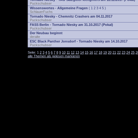
Puckschubser
Wissenswertes - Allgemeine Fragen
(
1
2
3
4
5
)
SchlauerFuchs
Tornado Niesky - Chemnitz Crashers am 04.11.2017
Puckschubser
FASS Berlin - Tornado Niesky am 31.10.2017 (Pokal)
Puckschubser
Der Neubau beginnt
deralte
ESC Black Panther Jonsdorf - Tornado Niesky am 14.10.2017
Puckschubser
Seite:
1
2
3
4
5
6
7
8
9
10
11
12
13
14
15
16
17
18
19
20
21
22
23
24
25
2
alle Themen als gelesen markieren