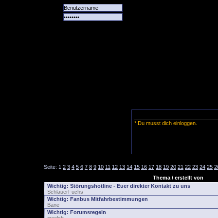
Alle
Das
Forum
Spiele
Team
alle
Tore
* Du musst dich einloggen.
Seite:
1
2
3
4
5
6
7
8
9
10
11
12
13
14
15
16
17
18
19
20
21
22
23
24
25
2
Thema / erstellt von
Wichtig:
Störungshotline - Euer direkter Kontakt zu uns
SchlauerFuchs
Wichtig:
Fanbus Mitfahrbestimmungen
Bane
Wichtig:
Forumsregeln