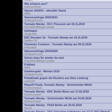
zwelch
Wie schauts aus?
Kufenschoner
Saison 2020/21 - aktueller Stand
Alfi81
Saisonumfrage 2020/2021
SchlauerFuchs
Tornado Niesky - ECC Preussen am 02.11.2019
DetroitRedWingsCanada
Umfragen
JörgiLeafs
ESC Dresden 1b - Tornado Niesky am 15.11.2019
Steffen-NY
Chemnitz Crashers - Tornado Niesky am 09.11.2019
masseljoe
Saisonumfrage 2019/2020
SchlauerFuchs
Schön dass Ihr wieder da seid
DetroitRedWingsCanada
Frýdlant
Buhli
Gewinnspiel - Meister 2019
SchlauerFuchs
Pokalfinale gegen die Rockets aus Diez-Limburg
conny59
Playoff-Finale, Tornado Niesky - Schönheider Wölfe
Puckschubser
Tornado Niesky - EHC Berlin Blues am 17.02.2018
Kufenschoner
Tornado Niesky - Schönheider Wölfe am 03.02.2018
Kufenschoner
Tornado Niesky - FASS Berlin am 20.01.2018
Murks
Tornado Niesky - TAG Salzgitter Icefighters am 12.11.2017 (Pokal)