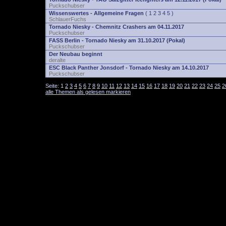
Puckschubser
Wissenswertes - Allgemeine Fragen
(
1
2
3
4
5
)
SchlauerFuchs
Tornado Niesky - Chemnitz Crashers am 04.11.2017
Puckschubser
FASS Berlin - Tornado Niesky am 31.10.2017 (Pokal)
Puckschubser
Der Neubau beginnt
deralte
ESC Black Panther Jonsdorf - Tornado Niesky am 14.10.2017
Puckschubser
Seite:
1
2
3
4
5
6
7
8
9
10
11
12
13
14
15
16
17
18
19
20
21
22
23
24
25
2
alle Themen als gelesen markieren