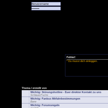
Alle
Das
Forum
Spiele
Team
alle
Tore
Fehler!
* Du musst dich einloggen.
Thema / erstellt von
Wichtig:
Störungshotline - Euer direkter Kontakt zu uns
SchlauerFuchs
Wichtig:
Fanbus Mitfahrbestimmungen
Bane
Wichtig:
Forumsregeln