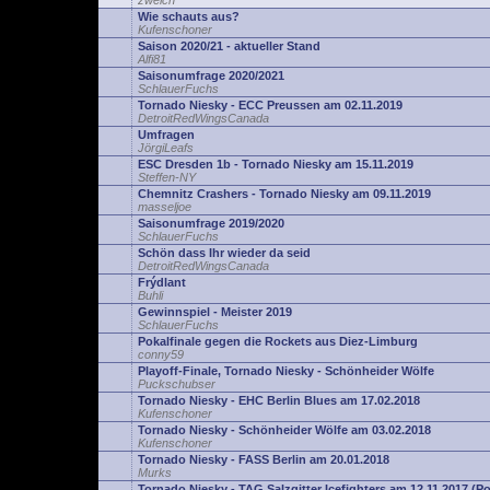
zwelch
Wie schauts aus?
Kufenschoner
Saison 2020/21 - aktueller Stand
Alfi81
Saisonumfrage 2020/2021
SchlauerFuchs
Tornado Niesky - ECC Preussen am 02.11.2019
DetroitRedWingsCanada
Umfragen
JörgiLeafs
ESC Dresden 1b - Tornado Niesky am 15.11.2019
Steffen-NY
Chemnitz Crashers - Tornado Niesky am 09.11.2019
masseljoe
Saisonumfrage 2019/2020
SchlauerFuchs
Schön dass Ihr wieder da seid
DetroitRedWingsCanada
Frýdlant
Buhli
Gewinnspiel - Meister 2019
SchlauerFuchs
Pokalfinale gegen die Rockets aus Diez-Limburg
conny59
Playoff-Finale, Tornado Niesky - Schönheider Wölfe
Puckschubser
Tornado Niesky - EHC Berlin Blues am 17.02.2018
Kufenschoner
Tornado Niesky - Schönheider Wölfe am 03.02.2018
Kufenschoner
Tornado Niesky - FASS Berlin am 20.01.2018
Murks
Tornado Niesky - TAG Salzgitter Icefighters am 12.11.2017 (Po