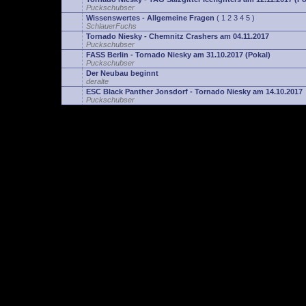
Puckschubser
Wissenswertes - Allgemeine Fragen
(
1
2
3
4
5
)
SchlauerFuchs
Tornado Niesky - Chemnitz Crashers am 04.11.2017
Puckschubser
FASS Berlin - Tornado Niesky am 31.10.2017 (Pokal)
Puckschubser
Der Neubau beginnt
deralte
ESC Black Panther Jonsdorf - Tornado Niesky am 14.10.2017
Puckschubser