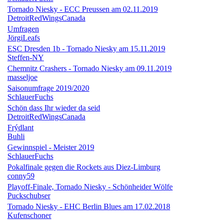
Tornado Niesky - ECC Preussen am 02.11.2019
DetroitRedWingsCanada
Umfragen
JörgiLeafs
ESC Dresden 1b - Tornado Niesky am 15.11.2019
Steffen-NY
Chemnitz Crashers - Tornado Niesky am 09.11.2019
masseljoe
Saisonumfrage 2019/2020
SchlauerFuchs
Schön dass Ihr wieder da seid
DetroitRedWingsCanada
Frýdlant
Buhli
Gewinnspiel - Meister 2019
SchlauerFuchs
Pokalfinale gegen die Rockets aus Diez-Limburg
conny59
Playoff-Finale, Tornado Niesky - Schönheider Wölfe
Puckschubser
Tornado Niesky - EHC Berlin Blues am 17.02.2018
Kufenschoner