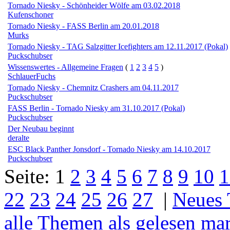
Tornado Niesky - Schönheider Wölfe am 03.02.2018
Kufenschoner
Tornado Niesky - FASS Berlin am 20.01.2018
Murks
Tornado Niesky - TAG Salzgitter Icefighters am 12.11.2017 (Pokal)
Puckschubser
Wissenswertes - Allgemeine Fragen
(
1
2
3
4
5
)
SchlauerFuchs
Tornado Niesky - Chemnitz Crashers am 04.11.2017
Puckschubser
FASS Berlin - Tornado Niesky am 31.10.2017 (Pokal)
Puckschubser
Der Neubau beginnt
deralte
ESC Black Panther Jonsdorf - Tornado Niesky am 14.10.2017
Puckschubser
Seite:
1
2
3
4
5
6
7
8
9
10
1
22
23
24
25
26
27
|
Neues
alle Themen als gelesen ma