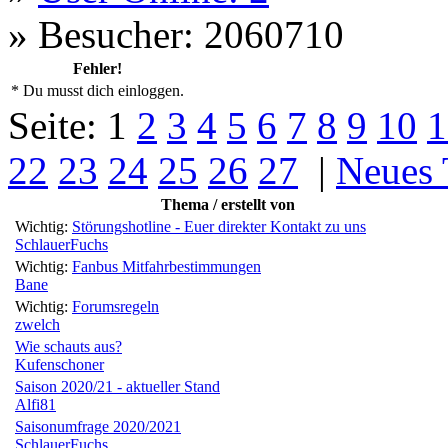
»
Besucher: 2060710
Fehler!
* Du musst dich einloggen.
Seite:
1
2
3
4
5
6
7
8
9
10
1
22
23
24
25
26
27
|
Neues
Thema / erstellt von
Wichtig:
Störungshotline - Euer direkter Kontakt zu uns
SchlauerFuchs
Wichtig:
Fanbus Mitfahrbestimmungen
Bane
Wichtig:
Forumsregeln
zwelch
Wie schauts aus?
Kufenschoner
Saison 2020/21 - aktueller Stand
Alfi81
Saisonumfrage 2020/2021
SchlauerFuchs