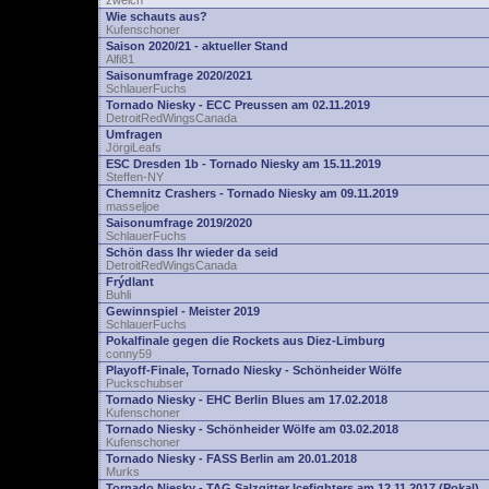
zwelch
Wie schauts aus?
Kufenschoner
Saison 2020/21 - aktueller Stand
Alfi81
Saisonumfrage 2020/2021
SchlauerFuchs
Tornado Niesky - ECC Preussen am 02.11.2019
DetroitRedWingsCanada
Umfragen
JörgiLeafs
ESC Dresden 1b - Tornado Niesky am 15.11.2019
Steffen-NY
Chemnitz Crashers - Tornado Niesky am 09.11.2019
masseljoe
Saisonumfrage 2019/2020
SchlauerFuchs
Schön dass Ihr wieder da seid
DetroitRedWingsCanada
Frýdlant
Buhli
Gewinnspiel - Meister 2019
SchlauerFuchs
Pokalfinale gegen die Rockets aus Diez-Limburg
conny59
Playoff-Finale, Tornado Niesky - Schönheider Wölfe
Puckschubser
Tornado Niesky - EHC Berlin Blues am 17.02.2018
Kufenschoner
Tornado Niesky - Schönheider Wölfe am 03.02.2018
Kufenschoner
Tornado Niesky - FASS Berlin am 20.01.2018
Murks
Tornado Niesky - TAG Salzgitter Icefighters am 12.11.2017 (Pokal)