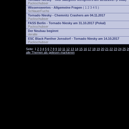
Puckschubser
Wissenswertes - Allgemeine Fragen
(
1
2
3
4
5
)
SchlauerFuchs
Tornado Niesky - Chemnitz Crashers am 04.11.2017
Puckschubser
FASS Berlin - Tornado Niesky am 31.10.2017 (Pokal)
Puckschubser
Der Neubau beginnt
deralte
ESC Black Panther Jonsdorf - Tornado Niesky am 14.10.2017
Puckschubser
Seite:
1
2
3
4
5
6
7
8
9
10
11
12
13
14
15
16
17
18
19
20
21
22
23
24
25
2
alle Themen als gelesen markieren