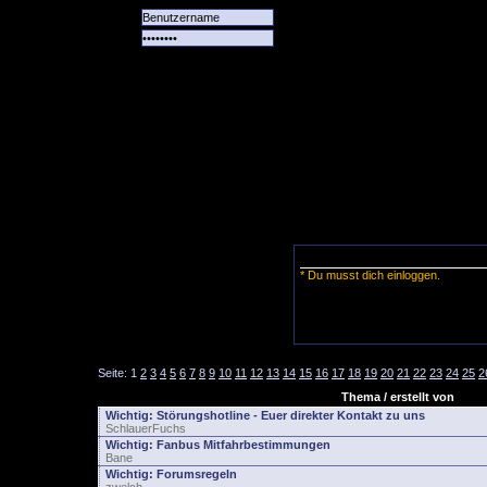
Alle
Das
Forum
Spiele
Team
alle
Tore
* Du musst dich einloggen.
Seite:
1
2
3
4
5
6
7
8
9
10
11
12
13
14
15
16
17
18
19
20
21
22
23
24
25
2
Thema / erstellt von
Wichtig:
Störungshotline - Euer direkter Kontakt zu uns
SchlauerFuchs
Wichtig:
Fanbus Mitfahrbestimmungen
Bane
Wichtig:
Forumsregeln